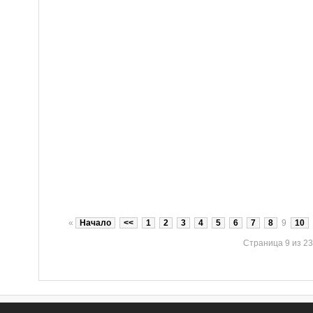
«
Начало
<<
1
2
3
4
5
6
7
8
9
10
Страница 9 из 23