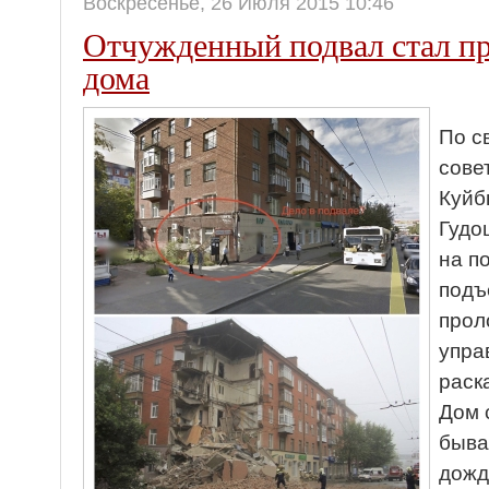
Воскресенье, 26 Июля 2015 10:46
Отчужденный подвал стал п
дома
По с
сове
Куйб
Гудо
на п
подъ
прол
упра
раск
Дом 
быва
дожд