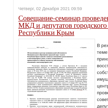
Четверг, 02 Декабря 2021 09:59
Совещание-семинар проведен
МКД и депутатов городского
Республики Крым
В ре
теме
прин
восс
собс
имущ
цент
пров
сове
депу