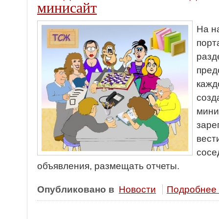
минисайт
На н
порт
разд
пред
кажд
созд
мини
заре
вест
сосе
объявления, размещать отчеты.
Опубликовано в
Новости
Подробнее .