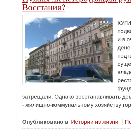
Восстания?
КУГИ
подв
и в 
дене
подт
суще
влад
рест
фунд
затрещали. Однако восстанавливать дом
- жилищно-коммунальному хозяйству гор
Опубликовано в
Истории из жизни
По