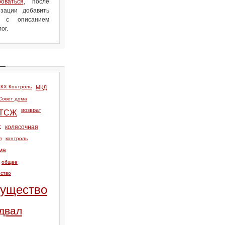
роваться
, после
зации добавить
л с описанием
ог.
КХ Контроль
МКД
Совет дома
возврат
ТСЖ
т
колясочная
я
контроль
ма
общее
ство
ущество
двал