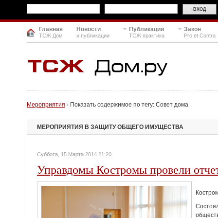
Главная
Новости
Публикации
Закон
ТСЖ Дом
и публикации
ТСЖ практика
Pro et Contra
Мероприятия
Показать содержимое по тегу: Совет дома
МЕРОПРИЯТИЯ В ЗАЩИТУ ОБЩЕГО ИМУЩЕСТВА
Суббота, 15 Марта 2014 21:20
Управдомы Костромы провели отче
Костром
Состоял
обществ