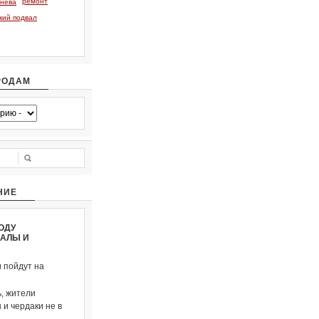
ремонт
тнева
кий подвал
РОДАМ
НИЕ
ОДУ
ВАЛЫ И
и пойдут на
, жители
и чердаки не в