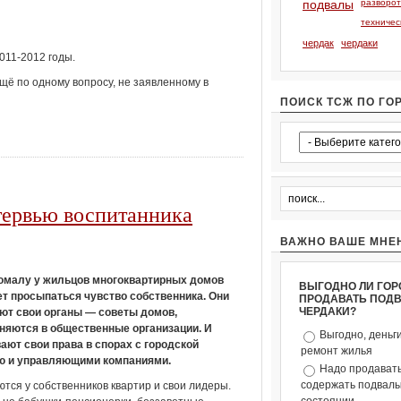
подвалы
разворо
техничес
чердак
чердаки
011-2012 годы.
ё по одному вопросу, не заявленному в
ПОИСК ТСЖ ПО ГО
тервью воспитанника
ВАЖНО ВАШЕ МНЕ
омалу у жильцов многоквартирных домов
ВЫГОДНО ЛИ ГОР
т просыпаться чувство собственника. Они
ПРОДАВАТЬ ПОД
ЧЕРДАКИ?
ют свои органы — советы домов,
няются в общественные организации. И
Выгодно, деньг
ают свои права в спорах с городской
ремонт жилья
ю и управляющими компаниями.
Надо продавать
содержать подвалы 
тся у собственников квартир и свои лидеры.