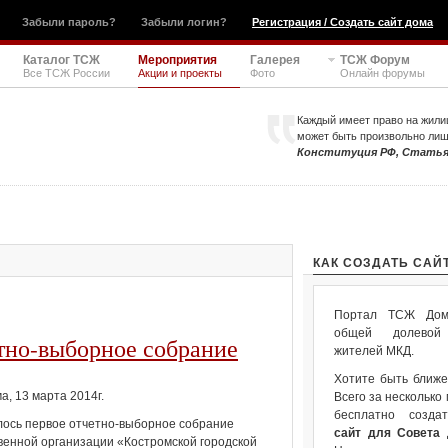
Забыли пароль?
Забыли логин?
Регистрация / Создать сайт дома
Каталог ТСЖ
Мероприятия
Галерея
ТСЖ Форум
Все ТСЖ России
Акции и проекты
Фото
Онлайн форумы
Каждый имеет право на жили
может быть произвольно ли
Конституция РФ, Статья
КАК СОЗДАТЬ САЙ
Портал ТСЖ Дом.
общей долевой 
тно-выборное собрание
жителей МКД.
Хотите быть ближе
а, 13 марта 2014г.
Всего за несколько
бесплатно созда
ось первое отчетно-выборное собрание
сайт для Совета
енной организации «Костромской городской