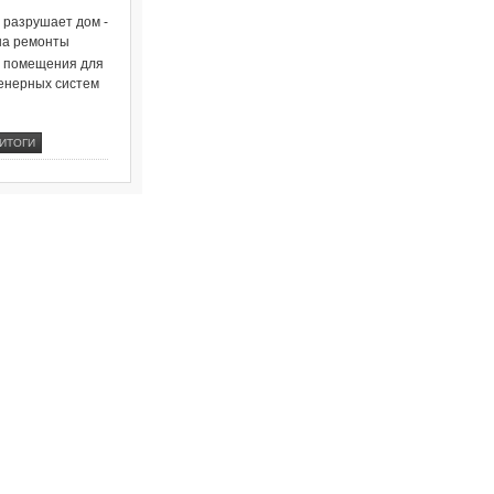
о разрушает дом -
на ремонты
и помещения для
енерных систем