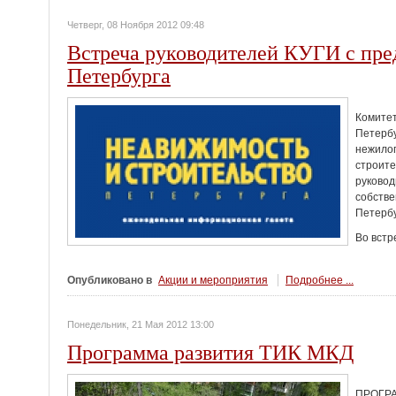
Четверг, 08 Ноября 2012 09:48
Встреча руководителей КУГИ с пр
Петербурга
Комитет
Петербу
нежилог
строите
руковод
собстве
Петербу
Во встр
Опубликовано в
Акции и мероприятия
Подробнее ...
Понедельник, 21 Мая 2012 13:00
Программа развития ТИК МКД
ПРОГР