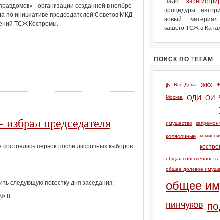
Надо
зарегистри
правдомов» - организации созданной в ноябре
процедуры автори
да по инициативе председателей Советов МКД
новый материа
лений ТСЖ Костромы.
вашего ТСЖ в Катал
ПОИСК ПО ТЕГАМ
Все Дома
Ж
jb
ЖКХ
Москва
ОДИ
ОИ
- избрал председателя
имущество
капремон
комисси
колясочные
 состоялось первое после досрочных выборов
костро
общая собственность
общее долевое имуще
общее им
ить следующую повестку дня заседания:
№ 8.
пинчуков
по