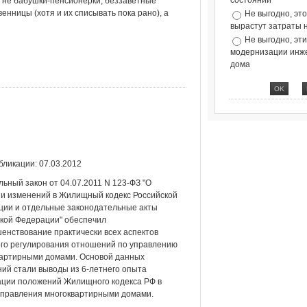
состоянии
 не бабушки-пенсионерки, беззаветные
енницы (хотя и их списывать пока рано), а
Не выгодно, эт
вырастут затраты 
Не выгодно, эт
модернизации инж
дома
бликации: 07.03.2012
ьный закон от 04.07.2011 N 123-ФЗ "О
и изменений в Жилищный кодекс Российской
ии и отдельные законодательные акты
кой Федерации" обеспечил
енствование практически всех аспектов
го регулирования отношений по управлению
вартирными домами. Основой данных
ий стали выводы из 6-летнего опыта
ции положений Жилищного кодекса РФ в
управления многоквартирными домами.