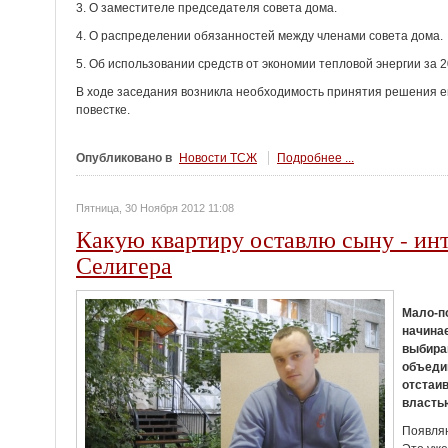
3. О заместителе председателя совета дома.
4. О распределении обязанностей между членами совета дома.
5. Об использовании средств от экономии тепловой энергии за 2
В ходе заседания возникла необходимость принятия решения ещ
повестке.
Опубликовано в
Новости ТСЖ
Подробнее ...
Пятница, 30 Ноября 2012 11:08
Какую квартиру оставлю сыну - ин
Селигера
Мало-п
начинае
выбира
объеди
отстаив
власть
Появляю