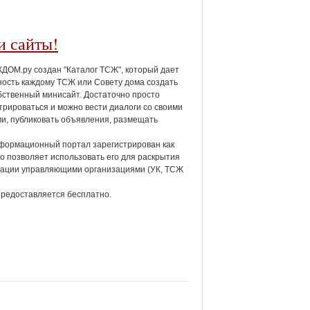
и сайты!
ОМ.ру создан "Каталог ТСЖ", который дает
ость каждому ТСЖ или Совету дома создать
бственный минисайт. Достаточно просто
трироваться и можно вести диалоги со своими
и, публиковать объявления, размещать
формационный портал зарегистрирован как
о позволяет использовать его для раскрытия
ации управляющими организациями (УК, ТСЖ
предоставляется бесплатно.