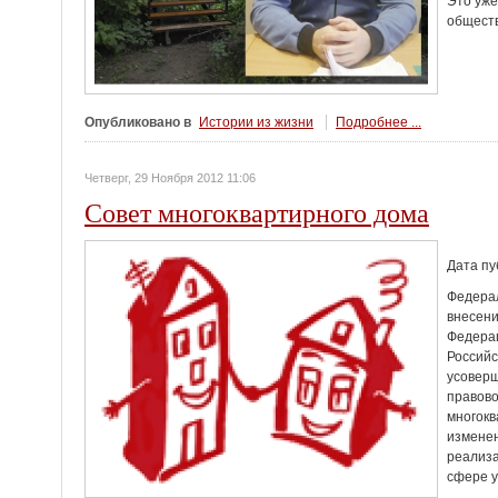
Это уже
обществ
Опубликовано в
Истории из жизни
Подробнее ...
Четверг, 29 Ноября 2012 11:06
Совет многоквартирного дома
Дата пу
Федерал
внесени
Федерац
Российс
усоверш
правово
многок
изменен
реализа
сфере 