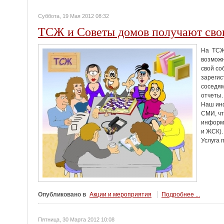
Суббота, 19 Мая 2012 08:32
ТСЖ и Советы домов получают сво
На ТСЖД
возможн
свой со
зарегис
соседям
отчеты.
Наш ин
СМИ, чт
информ
и ЖСК).
Услуга 
Опубликовано в
Акции и мероприятия
Подробнее ...
Пятница, 30 Марта 2012 10:08