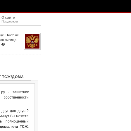
О сайте
Поддержка
ще. Никто не
шен жилища.
 40
Т ТСЖ/ДОМА
ру - защитник
собственности
 друг для друга?
 минут Вы можете
ть полноценный
 дома, или ТСЖ
.