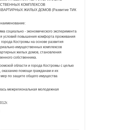
СТВЕННЫХ КОМПЛЕКСОВ
ВАРТИРНЫХ ЖИЛЫХ ДОМОВ (Развитие ТИК
 наименование:
ма социально - экономического эксперимента
ия условий повышения комфорта проживания
 города Костромы на основе развития
ориально-имущественных комплексов
артирных жилых домов, становления
венного собственника.
омской области и города Костромы с целью
, оказанию помощи гражданам и их
 мер по защите общего имущества
илась межрегиональная молодежная
012г.
: