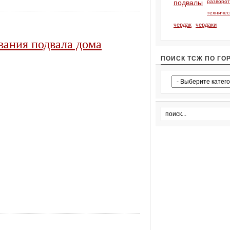
подвалы
разворо
техничес
чердак
чердаки
ования подвала дома
ПОИСК ТСЖ ПО ГО