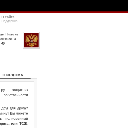
О сайте
Поддержка
ще. Никто не
шен жилища.
 40
Т ТСЖ/ДОМА
ру - защитник
собственности
 друг для друга?
 минут Вы можете
ть полноценный
 дома, или ТСЖ
.