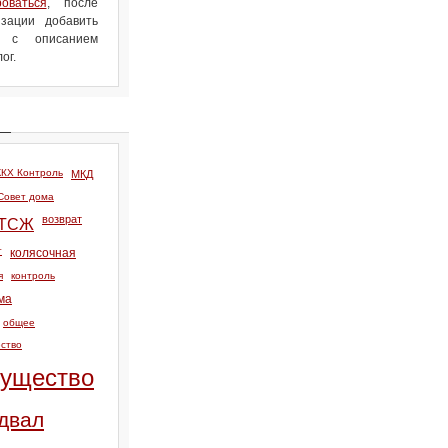
роваться
, после
зации добавить
л с описанием
ог.
КХ Контроль
МКД
Совет дома
возврат
ТСЖ
т
колясочная
я
контроль
ма
общее
ство
ущество
двал