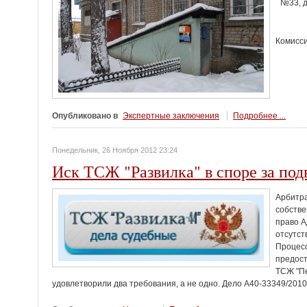
№33, д
Комисси
Опубликовано в
Экспертные заключения
Подробнее ...
Понедельник, 26 Ноября 2012 23:24
Иск ТСЖ "Развилка" в споре за подв
Арбитра
собстве
право А
отсутс
Процесс
предост
ТСЖ "Пе
удовлетворили два требования, а не одно. Дело А40-33349/2010