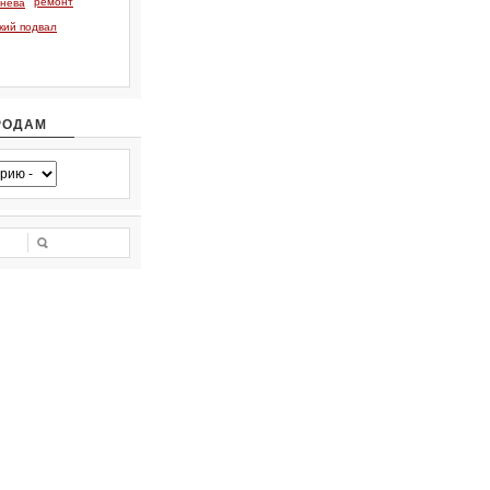
ремонт
тнева
кий подвал
РОДАМ