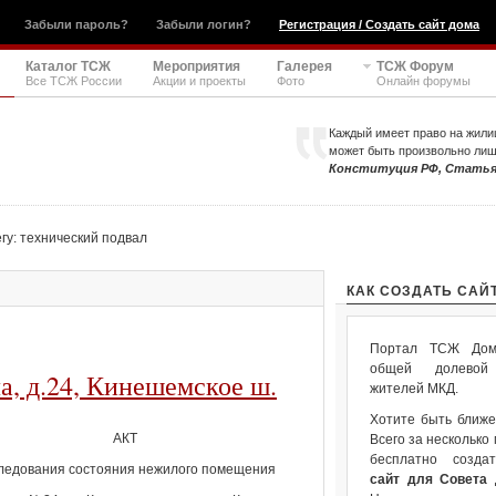
Забыли пароль?
Забыли логин?
Регистрация / Создать сайт дома
Каталог ТСЖ
Мероприятия
Галерея
ТСЖ Форум
Все ТСЖ России
Акции и проекты
Фото
Онлайн форумы
Каждый имеет право на жили
может быть произвольно ли
Конституция РФ, Статья
гу: технический подвал
КАК СОЗДАТЬ САЙ
Портал ТСЖ Дом.
общей долевой 
а, д.24, Кинешемское ш.
жителей МКД.
Хотите быть ближе
АКТ
Всего за несколько
бесплатно созда
ледования состояния нежилого помещения
сайт для Совета