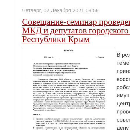
Четверг, 02 Декабря 2021 09:59
Совещание-семинар проведен
МКД и депутатов городского
Республики Крым
В ре
теме
прин
восс
собс
имущ
цент
пров
сове
депу