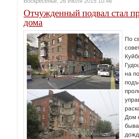
Воскресенье, 26 Июля 2015 10:46
Отчужденный подвал стал п
дома
По с
сове
Куйб
Гудо
на п
подъ
прол
упра
раск
Дом 
быва
дожд