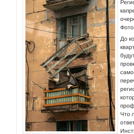
Реги
капр
очер
Фото
До к
квар
буду
пров
само
пере
реги
кото
проф
Что 
отве
Инст