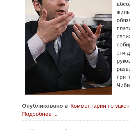
абсо
жиль
обяз
плат
свои
соби
эти 
руко
разв
при 
Чиби
Опубликовано в
Комментарии по зако
Подробнее ...