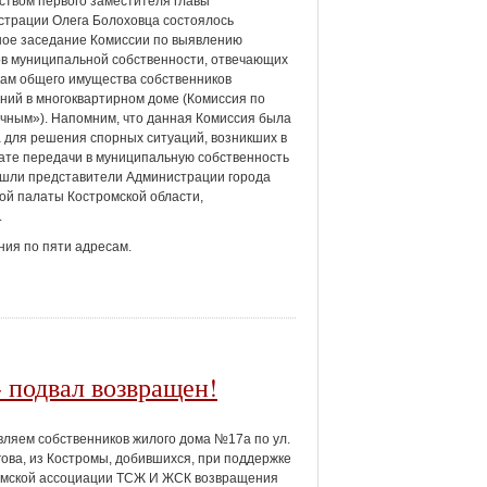
ством первого заместителя главы
трации Олега Болоховца состоялось
ое заседание Комиссии по выявлению
в муниципальной собственности, отвечающих
ам общего имущества собственников
ий в многоквартирном доме (Комиссия по
чным»). Напомним, что данная Комиссия была
 для решения спорных ситуаций, возникших в
ате передачи в муниципальную собственность
ошли представители Администрации города
ой палаты Костромской области,
.
ия по пяти адресам.
 подвал возвращен!
ляем собственников жилого дома №17а по ул.
ова, из Костромы, добившихся, при поддержке
смской ассоциации ТСЖ И ЖСК возвращения