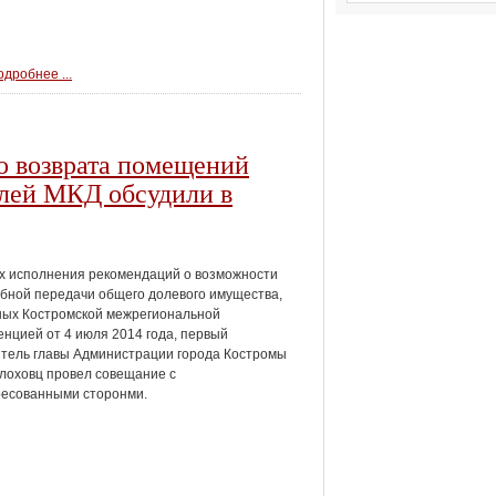
дробнее ...
о возврата помещений
елей МКД обсудили в
ах исполнения рекомендаций
о возможности
бной передачи общего долевого имущества,
ных
Костромской межрегиональной
нцией от 4 июля 2014 года,
первый
тель главы Администрации города Костромы
лоховц провел совещание с
ресованными сторонми.