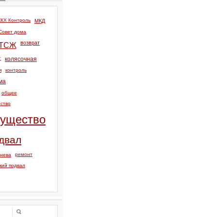
КХ Контроль
МКД
Совет дома
возврат
ТСЖ
т
колясочная
я
контроль
ма
общее
ство
ущество
двал
ремонт
тнева
кий подвал