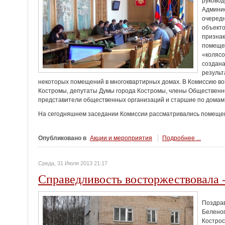
руковод
Админис
очередн
объекто
признак
помещен
«колясо
создана
результ
некоторых помещений в многоквартирных домах. В Комиссию в
Костромы, депутаты Думы города Костромы, члены Общественн
представители общественных организаций и старшие по домам
На сегодняшнем заседании Комиссии рассматривались помещен
Опубликовано в
Акции и мероприятия
Подробнее ...
Среда, 31 Июля 2013 21:17
Справедливость восторжествовала -
Поздрав
Беленог
Костро