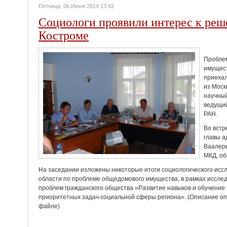
Пятница, 06 Июня 2014 13:42
Социологи проявили интерес к ре
Костроме
Проблем
имущест
приехал
из Моск
научный
ведущий
РАН
.
Во встр
главы а
Ваалерь
МКД, об
На заседании изложены некоторые итоги социологического исс
области по проблеме общедомового имущества, в рамках иссле
проблем гражданского общества «Развитие навыков и обучение
приоритетных задач социальной сферы региона». (Описание оп
файле)