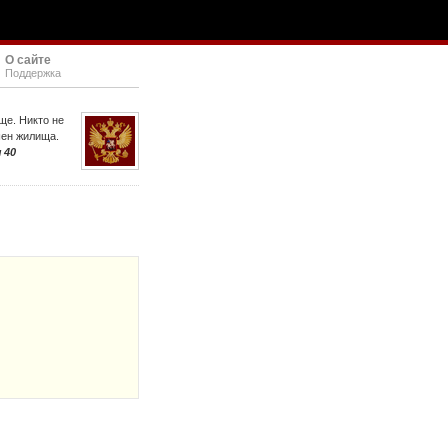
О сайте
Поддержка
ще. Никто не
шен жилища.
 40