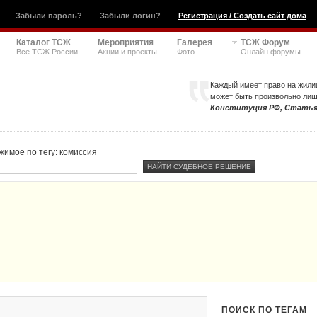
Забыли пароль?
Забыли логин?
Регистрация / Создать сайт дома
Каталог ТСЖ
Мероприятия
Галерея
ТСЖ Форум
Все ТСЖ России
Акции и проекты
Фото
Онлайн форумы
Каждый имеет право на жили
может быть произвольно ли
Конституция РФ, Статья
жимое по тегу: комиссия
ПОИСК ПО ТЕГАМ