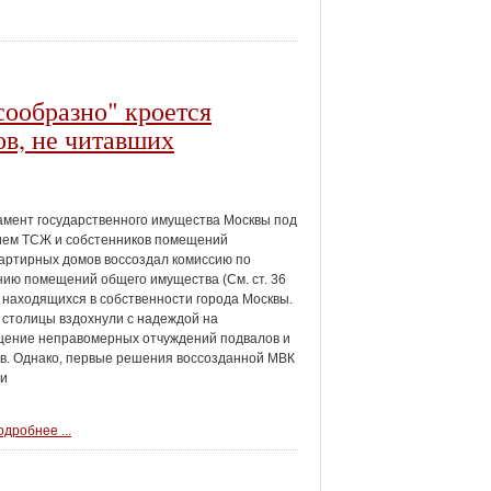
сообразно" кроется
ов, не читавших
мент государственного имущества Москвы под
ием ТСЖ и собстенников помещений
артирных домов воссоздал комиссию по
ию помещений общего имущества (См. ст. 36
 находящихся в собственности города Москвы.
столицы вздохнули с надеждой на
щение неправомерных отчуждений подвалов и
в. Однако, первые решения воссозданной МВК
ли
дробнее ...