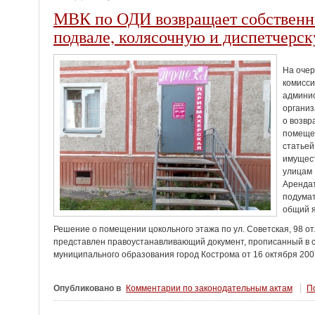
МВК по ОДИ возвращает собственн
подвале, колясочную и диспетчерс
На оче
комисси
админис
организ
о возвр
помеще
статьей
имущест
улицам 
Аренда
подумат
общий я
Решение о помещении цокольного этажа по ул. Советская, 98 отл
представлен правоустанавливающий документ, прописанный в с
муниципального образования город Кострома от 16 октября 2007
Опубликовано в
Комментарии по законодательным актам
По