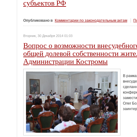
субъектов РФ
Опубликовано в
Комментарии по законодательным актам
По
Вторник, 30 Декабря 2014 01:03
Вопрос о возможности внесудебног
общей долевой собственности жит
Администрации Костромы
В рамк
внесуде
сделан
конфере
замести
Олег Бо
заинте