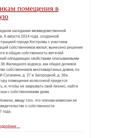
икам помещения в
кую
редном заседании межведомственной
и, 6 августа 2014 года, созданной
трацией города Костромы с участием
аций собственников жилья, вынесено решение
ате в общую собственность жителей
ний обладающих свойствами описываемыми
 36 Жилищного кодекса, как общее долевое
во собственников многоквартиных домов, по
И.Сусанина, д. 37 и Загородной, д. 36а.
тору помещения колясочной придется
ь, и, чтобы не закрывать свой бизнес, найти
зык с собственниками дома.
ожено, ввиду того, что членам комиссии не
видетельстве о собственности
 года.
дробнее ...