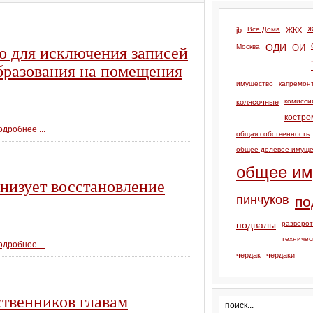
Все Дома
Ж
jb
ЖКХ
о для исключения записей
Москва
ОДИ
ОИ
бразования на помещения
имущество
капремон
комисси
колясочные
костро
дробнее ...
общая собственность
общее долевое имуще
общее им
низует восстановление
пинчуков
по
подвалы
разворо
техничес
дробнее ...
чердак
чердаки
твенников главам