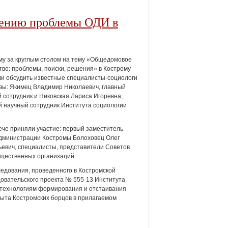
шению проблемы ОДИ в
у за круглым столом
на тему «Общедомовое
во: проблемы, поиски, решения» в Кострому
и обсудить
известные специалисты-социологи
вы:
Якимец Владимир Николаевич, главный
 сотрудник и
Никовская Лариса Игоревна,
 научный сотрудник Института социологии
ече приняли участие: первый заместитель
дминистрации Костромы Болоховец Олег
евич, специалисты, представители Советов
щественных организаций.
ледования, проведенного в Костромской
довательского проекта № 555-13 Института
 технологиям формирования и отстаивания
ыта Костромских борцов в прилагаемом