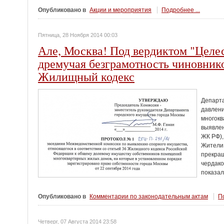
Опубликовано в
Акции и мероприятия
Подробнее ...
Пятница, 28 Ноября 2014 00:03
Але, Москва! Под вердиктом "Целе
дремучая безграмотность чиновник
Жилищный кодекс
Департа
давлен
многокв
выявлен
ЖК РФ),
Жители 
прекра
чердако
показа
Опубликовано в
Комментарии по законодательным актам
По
Четверг, 07 Августа 2014 23:58