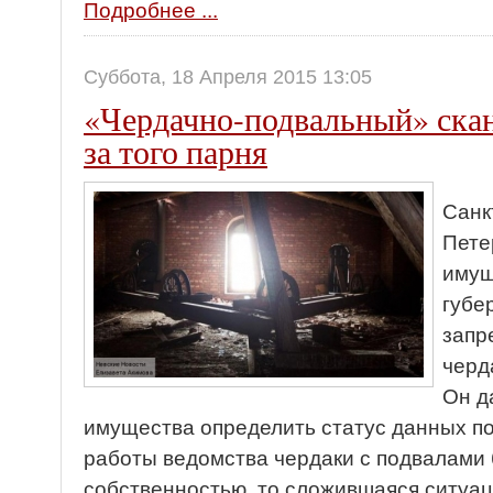
Подробнее ...
Суббота, 18 Апреля 2015 13:05
«Чердачно-подвальный» сканд
за того парня
Санк
Пете
имущ
губе
запр
черд
Он д
имущества определить статус данных п
работы ведомства чердаки с подвалами
собственностью, то сложившаяся ситуа