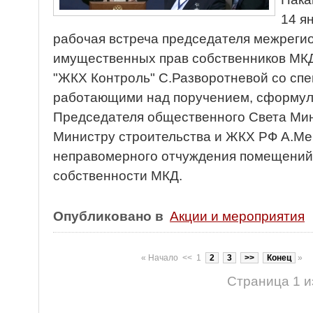
14 я
рабочая встреча председателя межреги
имущественных прав собственников МКД
"ЖКХ Контроль" С.Разворотневой со сп
работающими над поручением, сформул
Председателя общественного Света Ми
Министру строительства и ЖКХ РФ А.М
неправомерного отчуждения помещений
собственности
МКД.
Опубликовано в
Акции и мероприятия
«
Начало
<<
1
2
3
>>
Конец
»
Страница 1 и