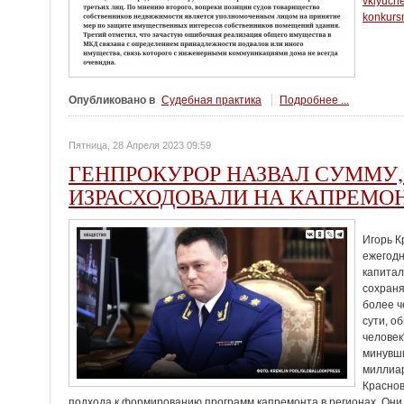
vklyuch
konkurs
Опубликовано в
Судебная практика
Подробнее ...
Пятница, 28 Апреля 2023 09:59
ГЕНПРОКУРОР НАЗВАЛ СУММУ,
ИЗРАСХОДОВАЛИ НА КАПРЕМО
Игорь К
ежегодн
капита
сохраня
более ч
сути, о
человек
минувши
миллиар
Краснов
подхода к формированию программ капремонта в регионах. Они