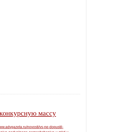
 конкурсную массу
www.advgazeta.ru/novosti/vs-ne-dopustil-