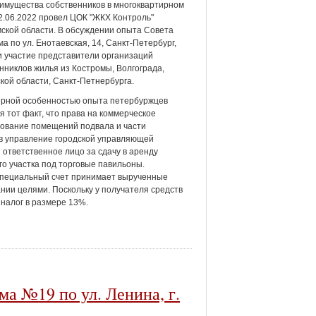
имущества собственников в многоквартирном
2.06.2022 провел ЦОК "ЖКХ Контроль"
ской области. В обсуждении опыта Совета
а по ул. Енотаевская, 14, Санкт-Петербург,
 участие представители организаций
нниклов жилья из Костромы, Волгограда,
кой области, Санкт-Петнербурга.
ерной особенностью опыта петербуржцев
я тот факт, что права на коммерческое
ование помещений подвала и части
х в управление городской управляющей
ответственное лицо за сдачу в аренду
го участка под торговые павильоны.
 специальный счет принимает вырученные
ании целями. Поскольку у получателя средств
 налог в размере 13%.
ма №19 по ул. Ленина, г.