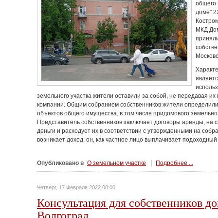
общего 
доме" 2
Костром
МКД Дом
приняли
собстве
Московс
Характ
являетс
использ
земельного участка жители оставили за собой, не передавая и
компании. Общим собранием собственников жители определили 
объектов общего имущества, в том числе придомового земельно
Представитель собственников заключает договоры аренды, на
деньги и расходует их в соответствии с утвержденными на собр
возникает доход, он, как частное лицо выплачивает подоходный
Опубликовано в
О земельном участке
Подробнее ...
Четверг, 17 Февраля 2022 00:00
Консультация для собственников до
Волгоград