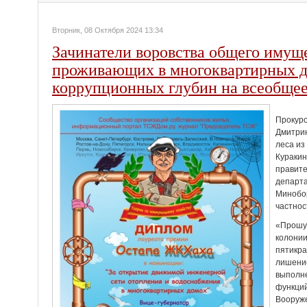
Вторник, 08 Октября 2024 13:34
Зачинатели воровства общего имущ
проживающих в многоквартирных д
коррупционных глубин на всеобщее
Прокуро
Дмитрию
леса из
Кураки
правите
департ
Минобор
частнос
«Прошу 
колонии
пятикра
лишение
выполн
функций
Вооруже