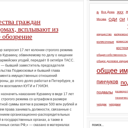
Все Дома
Ж
jb
ЖКХ
ества граждан
Москва
ОДИ
ОИ
омах, всплывают из
 обозрение
имущество
капремон
комисси
колясочные
костро
р запросил 17 лет колонии строгого режима
 Куракину, обвиняемому по делу о хищении
общая собственность
 армейских угодий, передаёт 8 октября ТАСС.
общее долевое имуще
н — бывший заместитель председателя
общее им
льства Подмосковья и бывший глава
амента имущественных отношений
оны, до этого долго работал в Петербурге, в
пинчуков
по
ти возглавлял КУГИ и ГУИОН.
подвалы
разворо
назначить наказание Куракину в виде 17 лет
техничес
 строгого режима со штрафом в размере
тной суммы взятки в размере 500 млн рублей и
чердак
чердаки
м права занимать должности, связанные с
ением организационно-распорядительных
 в государственных органах, а также в
нных силах РФ,» — сказано в материалах