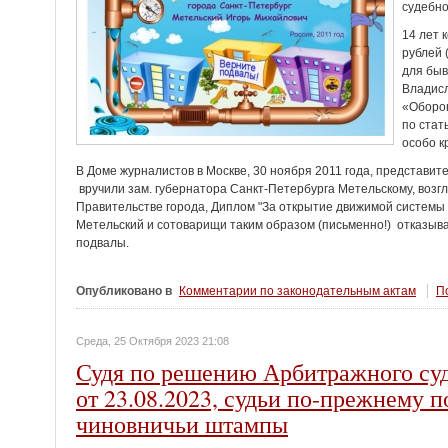
судебно
14 лет 
рублей 
для быв
Владисл
«Оборо
по стат
особо к
В Доме журналистов в Москве, 30 ноября 2011 года, представи
вручили зам. губернатора Санкт-Петербурга Метельскому, возг
Правительстве города, Диплом "За открытие движимой системы
Метельский и сотоварищи таким образом (письменно!) отказыва
подвалы.
Опубликовано в
Комментарии по законодательным актам
По
Среда, 25 Октября 2023 21:08
Судя по решению Арбитражного суд
от 23.08.2023, судьи по-прежнему
чиновничьи штампы