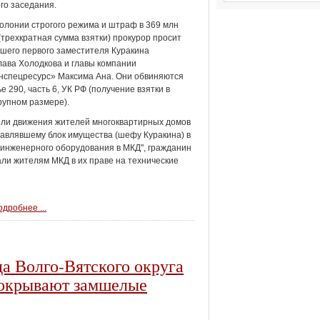
го заседания.
колонии строгого режима и штраф в 369 млн
(трехкратная сумма взятки) прокурор просит
шего первого заместителя Куракина
ава Холодкова и главы компании
нспецресурс» Максима Ана. Они обвиняются
ье 290, часть 6, УК РФ (получение взятки в
рупном размере).
тели движения жителей многоквартирных домов
лавлявшему блок имущества (шефу Куракина) в
 инженерного оборудования в МКД", гражданин
ли жителям МКД в их праве на технические
дробнее ...
а Волго-Вятского округа
 покрывают замшелые