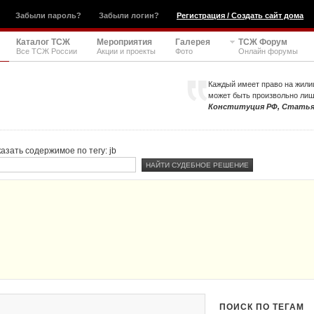
Забыли пароль?
Забыли логин?
Регистрация / Создать сайт дома
Каталог ТСЖ
Мероприятия
Галерея
ТСЖ Форум
Все ТСЖ России
Акции и проекты
Фото
Онлайн форумы
Каждый имеет право на жили
может быть произвольно ли
Конституция РФ, Статья
азать содержимое по тегу: jb
ПОИСК ПО ТЕГАМ