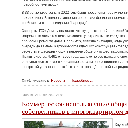
потребностями людей.
В 33 регионах страны в 2022 году были пресечены преступлени
подрядчиков. Выявлены хищения средств из фондов капремонто
сообщает интернет издания "Царьград".
Эксперты ТСЖ Дом.ру полагают, что существененой причиной "з
капремонта является невозможность употребить эти средства н
проблемы ремонта дома. Например, типична ситуация, когда уж
очередь до замены наружных ограждающих конструкций - фасад
отсутствие фасадных окон в перечне общего имущества дома,
Правительства №491 от 2006 года. Далеко не все граждане спосо
разрушаются отремонтированные фасады через прогнившие око
пестротой установленных "кто во что горазд" не стройных рядо
Опубликовано в
Новости
Подробнее ...
Вторник, 21 Июня 2022 21:04
Коммерческое использование обще
собственников в многоквартирном 
Круглый