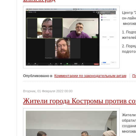
Центр "
он-лайн
многокв
1. Подг
жителей
2. Поря
подгото
Опубликовано в
Комментарии по законодательным актам
По
Вторник, 01 Февраля 2022 00:00
Жители города Костромы против соз
Жители 
обратил
создани
многокв