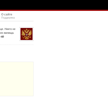
О сайте
Поддержка
ще. Никто не
шен жилища.
 40