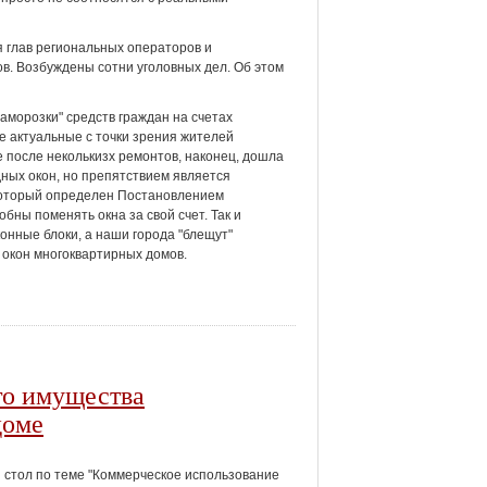
я глав региональных операторов и
в. Возбуждены сотни уголовных дел. Об этом
аморозки" средств граждан на счетах
е актуальные с точки зрения жителей
е после неколькизх ремонтов, наконец, дошла
ных окон, но препятствием является
 который определен Постановлением
бны поменять окна за свой счет. Так и
нные блоки, а наши города "блещут"
в окон многоквартирных домов.
го имущества
доме
 стол по теме "Коммерческое использование