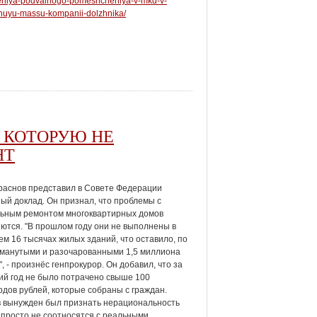
eniya-podvalnogo-pomeshcheniya-v-mkd-v-
nuyu-massu-kompanii-dolzhnika/
 КОТОРУЮ НЕ
НТ
раснов представил в Совете Федерации
ый доклад. Он признал, что проблемы с
льным ремонтом многоквартирных домов
ются. "В прошлом году они не выполнены в
ем 16 тысячах жилых зданий, что оставило, по
бманутыми и разочарованными 1,5 миллиона
", - произнёс генпрокурор. Он добавил, что за
й год не было потрачено свыше 100
дов рублей, которые собраны с граждан.
 вынужден был признать нерациональность
 просто не соотносятся с реальными