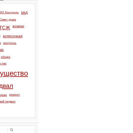
КХ Контроль
МКД
Совет дома
возврат
ТСЖ
т
колясочная
я
контроль
ма
общее
ство
ущество
двал
ремонт
тнева
кий подвал