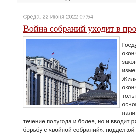
Среда, 22 Июня 2022 07:54
Война собраний уходит в пр
Госд
окон
зако
изме
Жили
окон
толь
осно
нали
течение полугода и более, но и вводит 
борьбу с «войной собраний», подделко