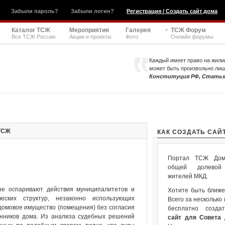
Забыли пароль?
Забыли логин?
Регистрация / Создать сайт дома
Каталог ТСЖ
Мероприятия
Галерея
ТСЖ Форум
Все ТСЖ России
Акции и проекты
Фото
Онлайн форумы
Каждый имеет право на жили
может быть произвольно ли
Конституция РФ, Статья
ТСЖ
КАК СОЗДАТЬ САЙ
Портал ТСЖ Дом.
общей долевой 
жителей МКД.
не оспаривают действия муниципалитетов и
Хотите быть ближе
ческих структур, незаконно использующих
Всего за несколько
омовое имущество (помещения) без согласия
бесплатно созда
енников дома. Из анализа судебных решений
сайт для Совета