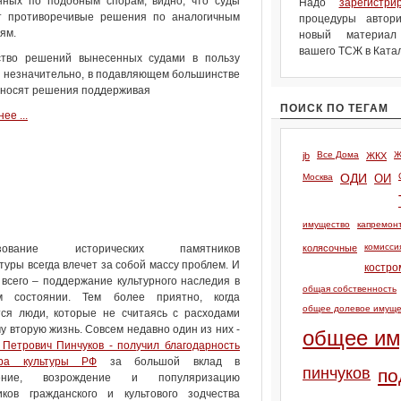
нных по подобным спорам, видно, что суды
Надо
зарегистри
т противоречивые решения по аналогичным
процедуры автори
ям.
новый материа
вашего ТСЖ в Катал
ство решений вынесенных судами в пользу
 незначительно, в подавляющем большинстве
ыносят решения поддерживая
ПОИСК ПО ТЕГАМ
ее ...
Все Дома
Ж
jb
ЖКХ
Москва
ОДИ
ОИ
имущество
капремон
комисси
ьзование исторических памятников
колясочные
туры всегда влечет за собой массу проблем. И
костро
всего – поддержание культурного наследия в
общая собственность
м состоянии. Тем более приятно, когда
общее долевое имуще
тся люди, которые не считаясь с расходами
у вторую жизнь. Совсем недавно один из них -
общее им
Петрович Пинчуков - получил благодарность
тра культуры РФ
за большой вклад в
пинчуков
по
нение, возрождение и популяризацию
иков гражданского и культового зодчества