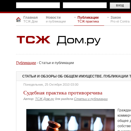
Главная
Новости
Публикации
Закон
ТСЖ Дом
и публикации
ТСЖ практика
Pro et Contra
Публикации
Статьи и публикации
СТАТЬИ И ОБЗОРЫ ОБ ОБЩЕМ ИМУЩЕСТВЕ. ПУБЛИКАЦИИ 
Понедельник, 25 Октября 2010 03:00
Судебная практика противоречива
Автор:
ТСЖ Дом.ру
для раздела
Статьи и публикации
Гражда
коммер
общее д
собств