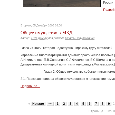
России.
Подробн
Вторник, 05 Декабря 2006 03:00
Общее имущество в МКД
Автор:
ТСЖ Дом.ру
для раздела
Статьи и публикации
Глава из книги, которая недоступна широкому кругу читателей:
Управление многоквартирными домами: практическое пособие.[В
А.Н.Кириллова, П.В.Сапрыкин, С.Л.Филимонов, Е.С.Шомина и др
Департамента жилищной политики и жилфонда г.Москвы, к.ю.н.). М
Глава 2. Общее имущество собственников поме
2.1. Правовая природа общего имущества в многоквартирном д
Подробнее ...
«
Начало
<<
1
2
3
4
5
6
7
8
9
1
Страница 10 из 1