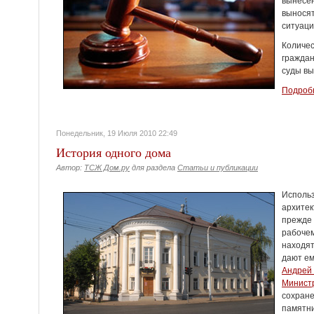
вынесе
вынося
ситуаци
Количе
граждан
суды в
Подробн
Понедельник, 19 Июля 2010 22:49
История одного дома
Автор:
ТСЖ Дом.ру
для раздела
Статьи и публикации
Испол
архитек
прежде 
рабоче
находя
дают ем
Андрей 
Минис
сохра
памятн