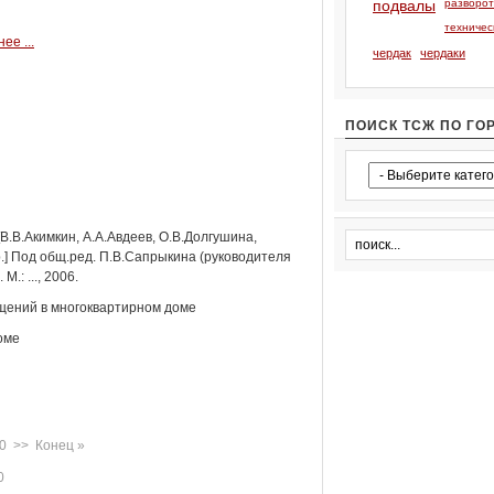
подвалы
разворо
техничес
ее ...
чердак
чердаки
ПОИСК ТСЖ ПО ГО
.В.Акимкин, А.А.Авдеев, О.В.Долгушина,
.] Под общ.ред. П.В.Сапрыкина (руководителя
.: ..., 2006.
щений в многоквартирном доме
оме
0
>>
Конец
»
0