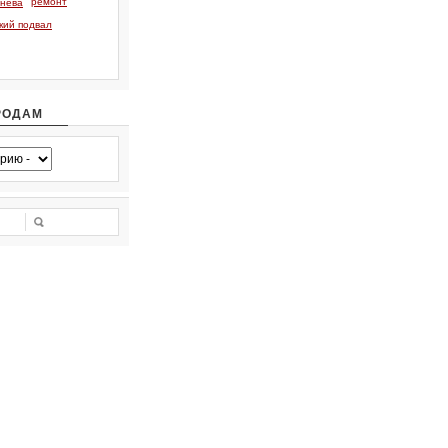
ремонт
тнева
кий подвал
РОДАМ