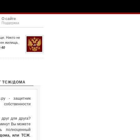
О сайте
Поддержка
ще. Никто не
шен жилища.
 40
Т ТСЖ/ДОМА
ру - защитник
собственности
 друг для друга?
 минут Вы можете
ть полноценный
 дома, или ТСЖ
.