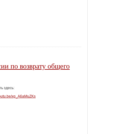
ии по возврату общего
ь здесь:
/youtu.be/xg_A6aMuZKs