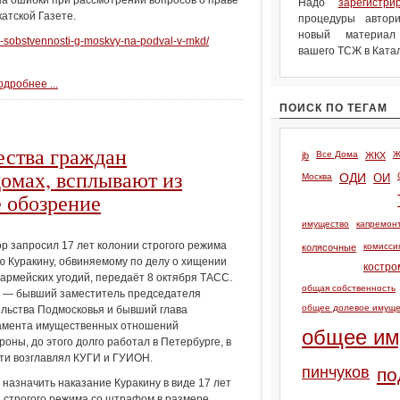
а ошибки при рассмотрении вопросов о праве
Надо
зарегистри
атской Газете.
процедуры автори
новый материа
vo-sobstvennosti-g-moskvy-na-podval-v-mkd/
вашего ТСЖ в Катал
дробнее ...
ПОИСК ПО ТЕГАМ
ества граждан
Все Дома
Ж
jb
ЖКХ
омах, всплывают из
Москва
ОДИ
ОИ
 обозрение
имущество
капремон
р запросил 17 лет колонии строгого режима
комисси
колясочные
 Куракину, обвиняемому по делу о хищении
костро
 армейских угодий, передаёт 8 октября ТАСС.
общая собственность
н — бывший заместитель председателя
общее долевое имуще
льства Подмосковья и бывший глава
амента имущественных отношений
общее им
оны, до этого долго работал в Петербурге, в
ти возглавлял КУГИ и ГУИОН.
пинчуков
по
назначить наказание Куракину в виде 17 лет
 строгого режима со штрафом в размере