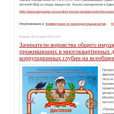
Свежее определение ВС РФ от 25.07.2025 указывающее судам н
жителей МКД на общее имущество. Анализ определения в Адвок
https://www.advgazeta.ru/novosti/vs-priznal-otsutstvuyushchim-pra
Опубликовано в
Комментарии по законодательным актам
По
Вторник, 08 Октября 2024 13:34
Зачинатели воровства общего имущ
проживающих в многоквартирных д
коррупционных глубин на всеобщее
Прокуро
Дмитрию
леса из
Кураки
правите
департ
Минобор
частнос
«Прошу 
колонии