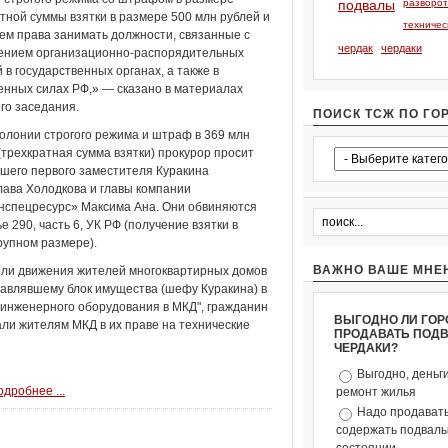
подвалы
разворо
тной суммы взятки в размере 500 млн рублей и
техничес
м права занимать должности, связанные с
чердак
чердаки
ением организационно-распорядительных
 в государственных органах, а также в
нных силах РФ,» — сказано в материалах
го заседания.
ПОИСК ТСЖ ПО ГО
колонии строгого режима и штраф в 369 млн
(трехкратная сумма взятки) прокурор просит
шего первого заместителя Куракина
ава Холодкова и главы компании
нспецресурс» Максима Ана. Они обвиняются
ье 290, часть 6, УК РФ (получение взятки в
рупном размере).
ВАЖНО ВАШЕ МНЕ
тели движения жителей многоквартирных домов
лавлявшему блок имущества (шефу Куракина) в
 инженерного оборудования в МКД", гражданин
ВЫГОДНО ЛИ ГОР
ли жителям МКД в их праве на технические
ПРОДАВАТЬ ПОД
ЧЕРДАКИ?
Выгодно, деньг
дробнее ...
ремонт жилья
Надо продавать
содержать подвалы 