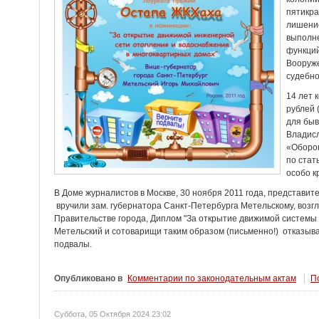
пятикра
лишение
выполн
функций
Вооруже
судебно
14 лет 
рублей 
для быв
Владисл
«Оборо
по стат
особо к
В Доме журналистов в Москве, 30 ноября 2011 года, представи
вручили зам. губернатора Санкт-Петербурга Метельскому, возг
Правительстве города, Диплом "За открытие движимой системы
Метельский и сотоварищи таким образом (письменно!) отказыва
подвалы.
Опубликовано в
Комментарии по законодательным актам
По
Суббота, 05 Октября 2024 23:02