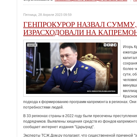
Пятница, 28 Апреля 2023 09:59
ГЕНПРОКУРОР НАЗВАЛ СУММУ,
ИЗРАСХОДОВАЛИ НА КАПРЕМО
Игорь К
ежегодн
капита
сохраня
более ч
сути, о
человек
минувши
миллиар
Краснов
подхода к формированию программ капремонта в регионах. Они
потребностями людей.
В 33 регионах страны в 2022 году были пресечены преступлени
подрядчиков. Выявлены хищения средств из фондов капремонто
сообщает интернет издания "Царьград".
Эксперты ТСЖ Дом.ру полагают, что существененой причиной "з