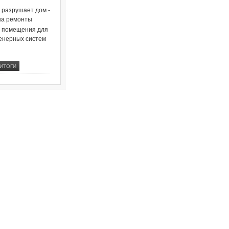
о разрушает дом -
на ремонты
и помещения для
енерных систем