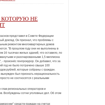
 КОТОРУЮ НЕ
НТ
раснов представил в Совете Федерации
ый доклад. Он признал, что проблемы с
льным ремонтом многоквартирных домов
ются. "В прошлом году они не выполнены в
ем 16 тысячах жилых зданий, что оставило, по
бманутыми и разочарованными 1,5 миллиона
", - произнёс генпрокурор. Он добавил, что за
й год не было потрачено свыше 100
дов рублей, которые собраны с граждан.
 вынужден был признать нерациональность
 просто не соотносятся с реальными
я глав региональных операторов и
в. Возбуждены сотни уголовных дел. Об этом
аморозки" средств граждан на счетах