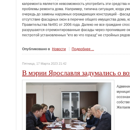
капремонта является невозможность употребить эти средства н
проблемы ремонта дома. Например, типична ситуация, когда уж
очередь до замены наружных ограждающих конструкций - фасад
отсутствие фасадных окон в перечне общего имущества дома,
Правительства №491 от 2006 года. Далеко не все граждане спосо
разрушаются отремонтированные фасады через прогнившие око
пестротой установленных "кто во что горазд" не стройных рядо
Опубликовано в
Новости
Подробнее ...
Пятница, 17 Марта 2023 21:42
В мэрии Ярославля задумались о во
Админис
муницип
осознан
собстве
Желаем