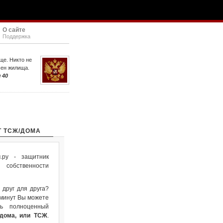
О сайте
Поддержка
ще. Никто не
шен жилища.
 40
Т ТСЖ/ДОМА
ру - защитник
собственности
 друг для друга?
 минут Вы можете
ть полноценный
 дома, или ТСЖ
.