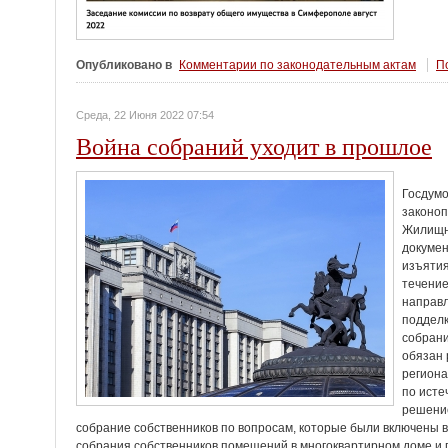
Опубликовано в
Комментарии по законодательным актам
По
Среда, 22 Июня 2022 07:54
Война собраний уходит в прошлое
Госдумо
законоп
Жилищно
докумен
изъятия
течение
направл
подделк
собрани
обязан 
региона
по исте
решение
собрание собственников по вопросам, которые были включены в
собрания собственников помещений в многоквартирном доме и