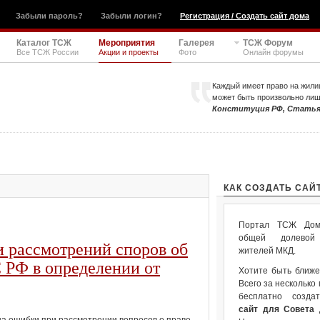
Забыли пароль?
Забыли логин?
Регистрация / Создать сайт дома
Каталог ТСЖ
Мероприятия
Галерея
ТСЖ Форум
Все ТСЖ России
Акции и проекты
Фото
Онлайн форумы
Каждый имеет право на жили
может быть произвольно ли
Конституция РФ, Статья
КАК СОЗДАТЬ САЙ
Портал ТСЖ Дом.
общей долевой 
 рассмотрений споров об
жителей МКД.
 РФ в определении от
Хотите быть ближе
Всего за несколько
бесплатно созда
сайт для Совета