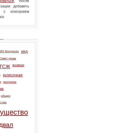
роваться
, после
зации добавить
л с описанием
ог.
КХ Контроль
МКД
Совет дома
возврат
ТСЖ
т
колясочная
я
контроль
ма
общее
ство
ущество
двал