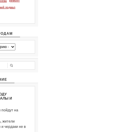
ремонт
тнева
кий подвал
РОДАМ
НИЕ
ОДУ
ВАЛЫ И
и пойдут на
, жители
и чердаки не в