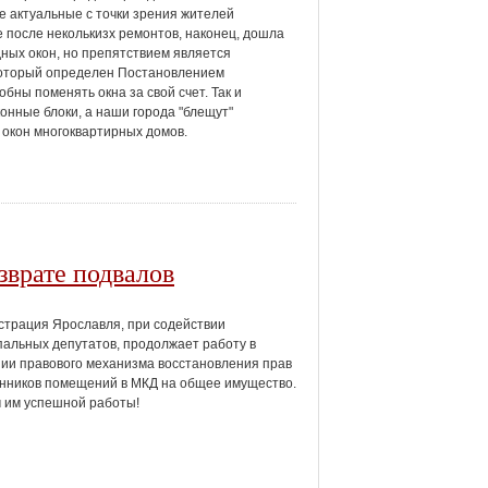
е актуальные с точки зрения жителей
е после неколькизх ремонтов, наконец, дошла
ных окон, но препятствием является
 который определен Постановлением
бны поменять окна за свой счет. Так и
нные блоки, а наши города "блещут"
в окон многоквартирных домов.
зврате подвалов
трация Ярославля, при содействии
альных депутатов, продолжает работу в
ии правового механизма восстановления прав
нников помещений в МКД на общее имущество.
 им успешной работы!