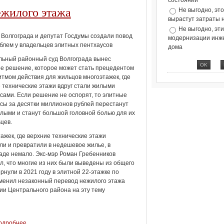
состоянии
ежилого этажа
Не выгодно, эт
вырастут затраты 
Не выгодно, эт
 Волгограда и депутат Госдумы создали повод
модернизации инж
блем у владельцев элитных пентхаусов
дома
ьный районный суд Волгограда вынес
е решение, которое может стать прецедентом
итмом действия для жильцов многоэтажек, где
 технические этажи вдруг стали жилыми
сами. Если решение не оспорят, то элитные
сы за десятки миллионов рублей перестанут
лыми и станут большой головной болью для их
цев.
ажек, где верхние технические этажи
ли и превратили в недешевое жилье, в
аде немало. Экс-мэр Роман Гребенников
л, что многие из них были выведены из общего
рнули в 2021 году в элитной 22-этажке по
отменил незаконный перевод нежилого этажа
ии Центрального района на эту тему
дробнее ...