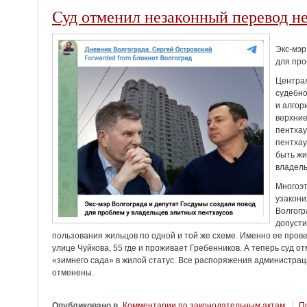
Суд отменил незаконный перевод н
Экс-мэр
для про
Централ
судебно
и алгор
верхние
пентхау
пентхау
быть жи
владель
Многоэт
узакони
Волгогр
допусти
пользования жильцов по одной и той же схеме. Именно ее прове
улице Чуйкова, 55 где и проживает Гребенников. А теперь суд 
«зимнего сада» в жилой статус. Все распоряжения администрац
отменены.
Опубликовано в
Комментарии по законодательным актам
По