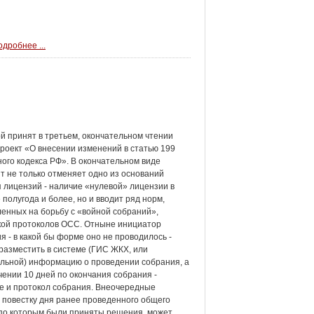
дробнее ...
й принят в третьем, окончательном чтении
роект «О внесении изменений в статью 199
го кодекса РФ». В окончательном виде
т не только отменяет одно из оснований
 лицензий - наличие «нулевой» лицензии в
 полугода и более, но и вводит ряд норм,
енных на борьбу с «войной собраний»,
ой протоколов ОСС. Отныне инициатор
я - в какой бы форме оно не проводилось -
разместить в системе (ГИС ЖКХ, или
льной) информацию о проведении собрания, а
чении 10 дней по окончания собрания -
 и протокол собрания. Внеочередные
 повестку дня ранее проведенного общего
 по которым были приняты решения, может