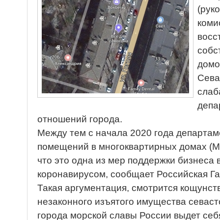
(рук
коми
восс
собс
домо
Сева
слаб
депа
отношений города.
Между тем с начала 2020 года департа
помещений в многоквартирных домах (М
что это одна из мер поддержки бизнеса 
коронавирусом, сообщает Российская Га
Такая аргументация, смотрится кощунс
незаконного изъятого имущества севаст
города морской славы России выдет себя