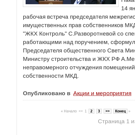
14 я
рабочая встреча председателя межреги
имущественных прав собственников МКД
"ЖКХ Контроль" С.Разворотневой со сп
работающими над поручением, сформул
Председателя общественного Света Ми
Министру строительства и ЖКХ РФ А.М
неправомерного отчуждения помещений
собственности
МКД.
Опубликовано в
Акции и мероприятия
«
Начало
<<
1
2
3
>>
Конец
»
Страница 1 и