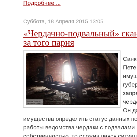
Подробнее ...
Суббота, 18 Апреля 2015 13:05
«Чердачно-подвальный» сканд
за того парня
Санк
Пете
имущ
губе
запр
черд
Он д
имущества определить статус данных п
работы ведомства чердаки с подвалами
собственностью, то сложившаяся ситуа