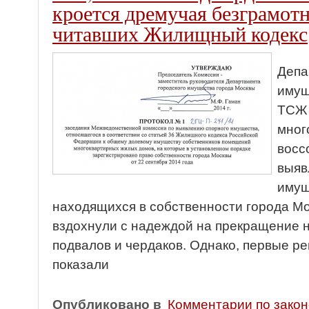
кроется дремучая безграмотн
читавших Жилищный кодекс
Депа
имущ
ТСЖ 
мног
восс
выяв
имущ
находящихся в собственности города М
вздохнули с надеждой на прекращение
подвалов и чердаков. Однако, первые 
показали
Опубликовано в
Комментарии по зако