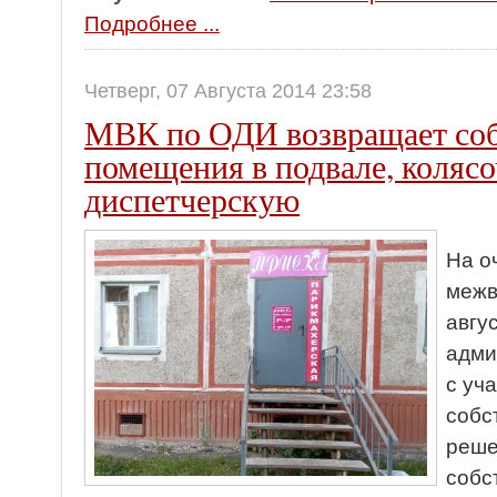
Подробнее ...
Четверг, 07 Августа 2014 23:58
МВК по ОДИ возвращает со
помещения в подвале, коляс
диспетчерскую
На о
межв
авгу
адми
с уч
собс
реше
собс