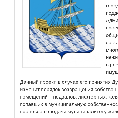
горо
подд
Адми
прое
общи
собс
мног
нежи
в ре
имущ
Данный проект, в случае его принятия Д
изменит порядок возвращения собстве
помещений – подвалов, лифтерных, кол
попавших в муниципальную собственност
процессе передачи муниципалитету жил