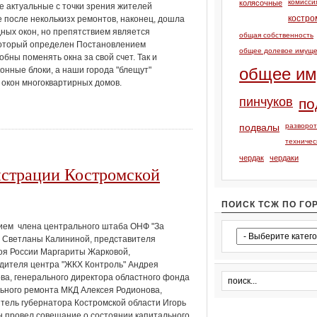
комисси
колясочные
е актуальные с точки зрения жителей
костро
е после неколькизх ремонтов, наконец, дошла
ных окон, но препятствием является
общая собственность
 который определен Постановлением
общее долевое имуще
бны поменять окна за свой счет. Так и
общее им
нные блоки, а наши города "блещут"
в окон многоквартирных домов.
пинчуков
по
подвалы
разворо
техничес
чердак
чердаки
истрации Костромской
ПОИСК ТСЖ ПО ГО
ием члена центрального штаба ОНФ "За
 Светланы Калининой, представителя
я России Маргариты Жарковой,
дителя центра "ЖКХ Контроль" Андрея
ва, генерального директора областного фонда
ьного ремонта МКД Алексея Родионова,
тель губернатора Костромской области Игорь
 провел совещание о состоянии капитального