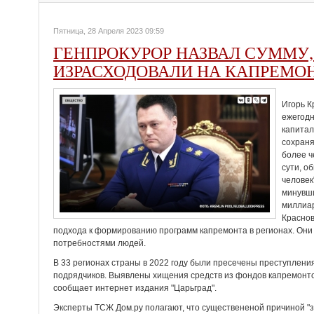
Пятница, 28 Апреля 2023 09:59
ГЕНПРОКУРОР НАЗВАЛ СУММУ,
ИЗРАСХОДОВАЛИ НА КАПРЕМО
Игорь К
ежегодн
капита
сохраня
более ч
сути, о
человек
минувши
миллиар
Краснов
подхода к формированию программ капремонта в регионах. Они
потребностями людей.
В 33 регионах страны в 2022 году были пресечены преступлени
подрядчиков. Выявлены хищения средств из фондов капремонто
сообщает интернет издания "Царьград".
Эксперты ТСЖ Дом.ру полагают, что существененой причиной "з