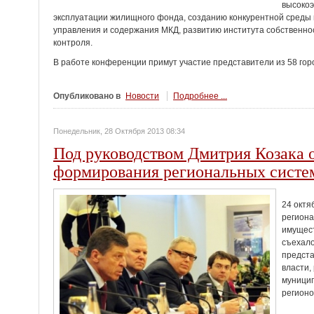
высокоэ
эксплуатации жилищного фонда, созданию конкурентной среды
управления и содержания МКД, развитию института собственно
контроля.
В работе конференции примут участие представители из 58 гор
Опубликовано в
Новости
Подробнее ...
Понедельник, 28 Октября 2013 08:34
Под руководством Дмитрия Козака 
формирования региональных систем
24 октя
региона
имущест
съехало
предст
власти,
муницип
регионо