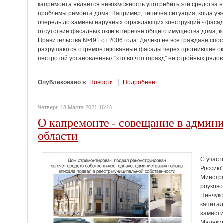
капремонта является невозможность употребить эти средства н
проблемы ремонта дома. Например, типична ситуация, когда уж
очередь до замены наружных ограждающих конструкций - фасад
отсутствие фасадных окон в перечне общего имущества дома,
Правительства №491 от 2006 года. Далеко не все граждане спосо
разрушаются отремонтированные фасады через прогнившие око
пестротой установленных "кто во что горазд" не стройных рядо
Опубликовано в
Новости
Подробнее ...
Четверг, 18 Марта 2021 16:18
О капремонте - совещание в админ
области
С участ
Россию"
Минстро
роуково
Пинчуко
капитал
замести
Малякин