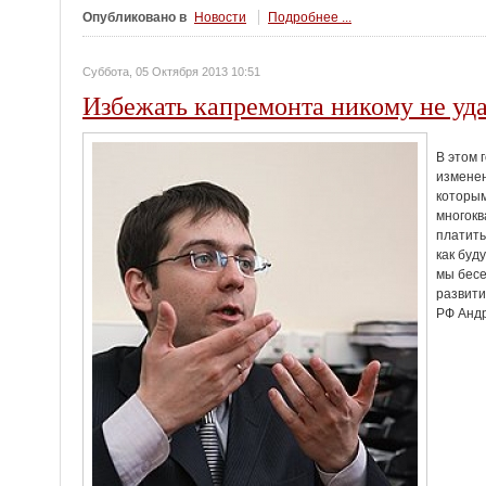
Опубликовано в
Новости
Подробнее ...
Суббота, 05 Октября 2013 10:51
Избежать капремонта никому не уда
В этом 
изменен
которым
многокв
платить
как буд
мы бесе
развити
РФ Анд