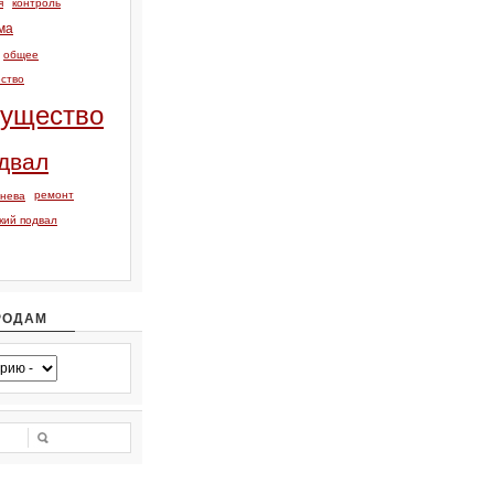
я
контроль
ма
общее
ство
ущество
двал
ремонт
тнева
кий подвал
РОДАМ