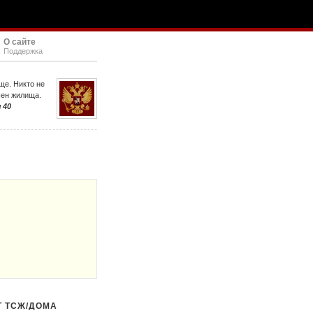
О сайте
Поддержка
ще. Никто не
шен жилища.
 40
Т ТСЖ/ДОМА