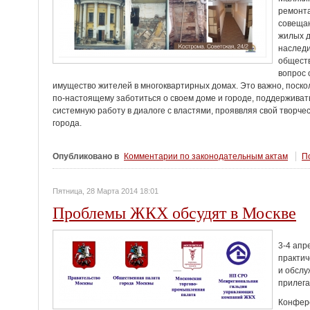
ремонта
совещан
жилых д
наследи
обществ
вопрос 
имущество жителей в многоквартирных домах. Это важно, поско
по-настоящему заботиться о своем доме и городе, поддерживат
системную работу в диалоге с властями, прояввляя свой творче
города.
Опубликовано в
Комментарии по законодательным актам
По
Пятница, 28 Марта 2014 18:01
Проблемы ЖКХ обсудят в Москве
3-4 апр
практич
и обслу
прилег
Конфер