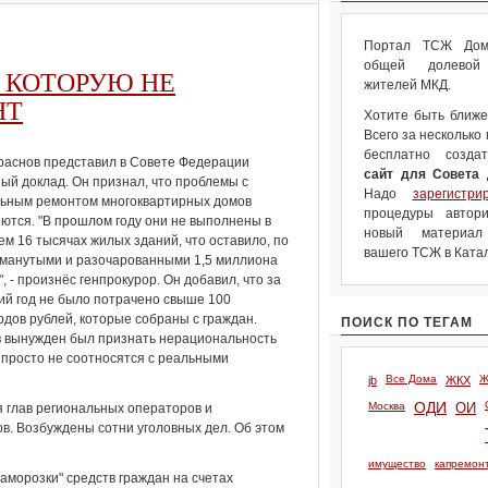
Портал ТСЖ Дом.
общей долевой 
 КОТОРУЮ НЕ
жителей МКД.
НТ
Хотите быть ближе
Всего за несколько
бесплатно созда
раснов представил в Совете Федерации
сайт для Совета
ый доклад. Он признал, что проблемы с
Надо
зарегистри
льным ремонтом многоквартирных домов
процедуры автори
ются. "В прошлом году они не выполнены в
новый материа
ем 16 тысячах жилых зданий, что оставило, по
вашего ТСЖ в Катал
бманутыми и разочарованными 1,5 миллиона
", - произнёс генпрокурор. Он добавил, что за
й год не было потрачено свыше 100
дов рублей, которые собраны с граждан.
ПОИСК ПО ТЕГАМ
 вынужден был признать нерациональность
 просто не соотносятся с реальными
Все Дома
Ж
jb
ЖКХ
Москва
ОДИ
ОИ
я глав региональных операторов и
в. Возбуждены сотни уголовных дел. Об этом
имущество
капремон
аморозки" средств граждан на счетах