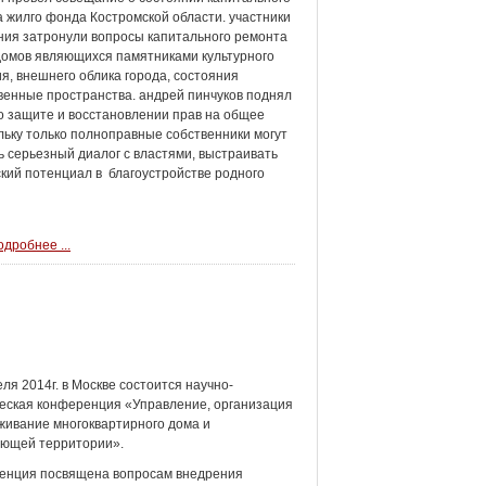
 жилго фонда Костромской области. участники
ия затронули вопросы капитального ремонта
омов являющихся памятниками культурного
я, внешнего облика города, состояния
енные пространства. андрей пинчуков поднял
о защите и восстановлении прав на общее
льку только полноправные собственники могут
ь серьезный диалог с властями, выстраивать
ский потенциал в благоустройстве родного
дробнее ...
еля 2014г. в Москве состоится научно-
еская конференция «Управление, организация
живание многоквартирного дома и
ающей территории».
енция посвящена вопросам внедрения