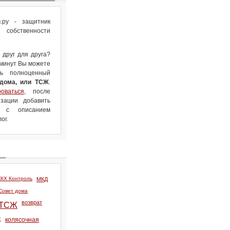
ру - защитник
собственности
 друг для друга?
 минут Вы можете
ть полноценный
 дома, или ТСЖ
.
роваться
, после
зации добавить
л с описанием
ог.
КХ Контроль
МКД
Совет дома
возврат
ТСЖ
т
колясочная