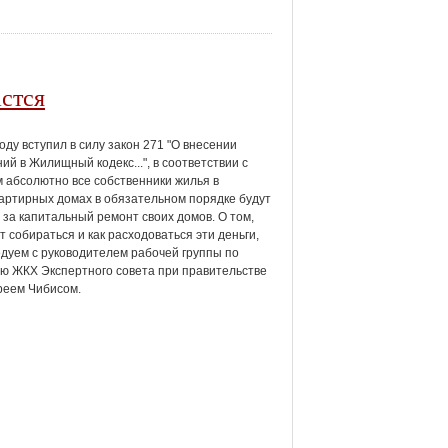
стся
году вступил в силу закон 271 "О внесении
ий в Жилищный кодекс...", в соответствии с
 абсолютно все собственники жилья в
артирных домах в обязательном порядке будут
 за капитальный ремонт своих домов. О том,
ут собираться и как расходоваться эти деньги,
дуем с руководителем рабочей группы по
ю ЖКХ Экспертного совета при правительстве
реем Чибисом.