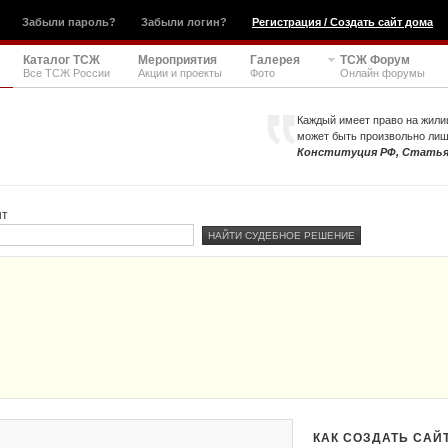
Забыли пароль?
Забыли логин?
Регистрация / Создать сайт дома
Каталог ТСЖ
Мероприятия
Галерея
ТСЖ Форум
Все ТСЖ России
Акции и проекты
Фото
Онлайн форумы
Каждый имеет право на жили
может быть произвольно ли
Конституция РФ, Статья
нт
КАК СОЗДАТЬ САЙ