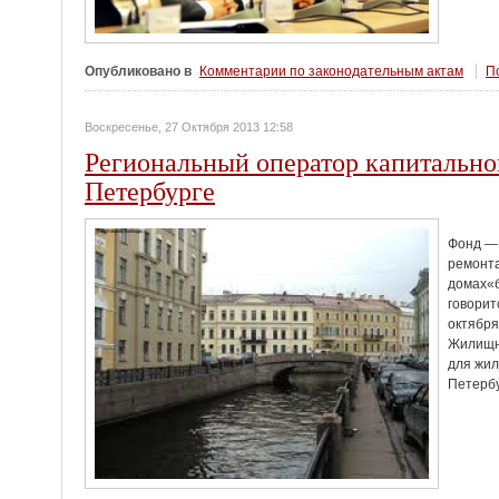
Опубликовано в
Комментарии по законодательным актам
По
Воскресенье, 27 Октября 2013 12:58
Региональный оператор капитальног
Петербурге
Фонд — 
ремонта
домах«б
говорит
октября
Жилищны
для жил
Петербу