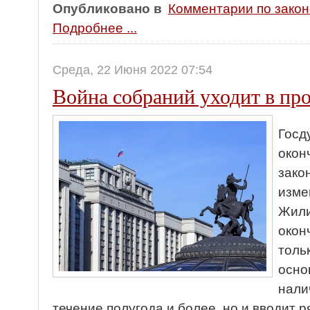
Опубликовано в
Комментарии по зако
Подробнее ...
Среда, 22 Июня 2022 07:54
Война собраний уходит в пр
Госд
окон
зако
изме
Жили
окон
толь
осно
нали
течение полугода и более, но и вводит 