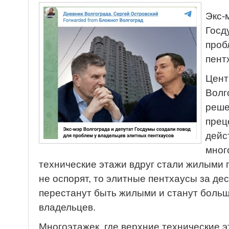
Экс-
Госд
проб
пент
Цент
Волг
реше
прец
дейс
мног
технические этажи вдруг стали жилыми
не оспорят, то элитные пентхаусы за де
перестанут быть жилыми и станут больш
владельцев.
Многоэтажек, где верхние технические 