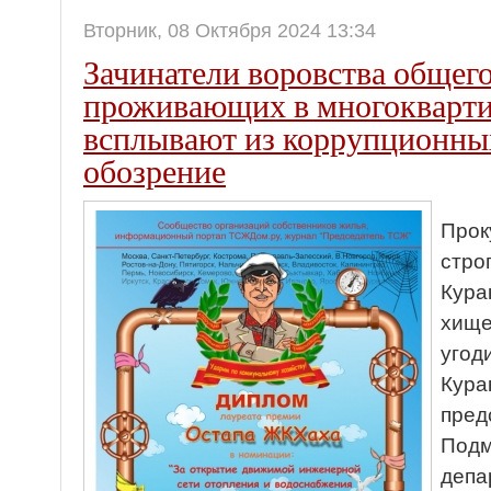
Вторник, 08 Октября 2024 13:34
Зачинатели воровства общег
проживающих в многокварти
всплывают из коррупционных
обозрение
Прок
стро
Кура
хище
угод
Кура
пред
Подм
депа