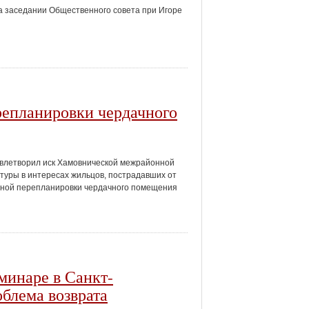
 заседании Общественного совета при Игоре
репланировки чердачного
влетворил иск Хамовнической межрайонной
туры в интересах жильцов, пострадавших от
нной перепланировки чердачного помещения
минаре в Санкт-
облема возврата