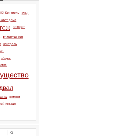
КХ Контроль
МКД
Совет дома
возврат
ТСЖ
т
колясочная
я
контроль
ма
общее
ство
ущество
двал
ремонт
тнева
кий подвал