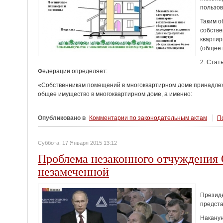
пользо
Таким о
собстве
квартир
(общее 
2. Стат
Федерации определяет:
«Собственникам помещений в многоквартирном доме принадлеж
общее имущество в многоквартирном доме, а именно:
Опубликовано в
Комментарии по законодательным актам
По
Суббота, 17 Января 2015 13:12
Проблема незаконного отчуждения 
незамеченной
Президе
предста
Наканун