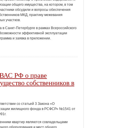
зации общего имущества, на котором, в том
участники обсудили и вопросы обеспечения
бственников МКД, практику межевания
ых участков.
а в Санкт-Петербурге в рамках Всероссийского
 "Возможности эффективной эксплуатации
грамма и заявка в приложении.
 ВАС РФ о праве
мущество собственников в
ответствии со статьей 3 Закона «О
изации жилищного фонда в РСФСР» №1541 от
991г.
енники квартир являются совладельцами
ного оборудования и мест общего