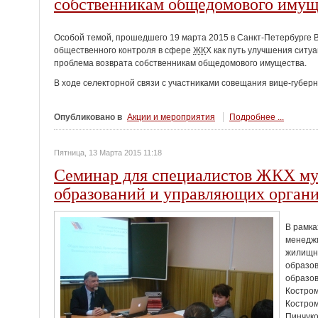
собственникам общедомового имущ
Особой темой, прошедшего 19 марта 2015 в Санкт-Петербурге 
общественного контроля в сфере
ЖК
Х как путь улучшения ситу
проблема возврата собственникам общедомового имущества.
В ходе селекторной связи с участниками совещания вице-губер
Опубликовано в
Акции и мероприятия
Подробнее ...
Пятница, 13 Марта 2015 11:18
Семинар для специалистов ЖКХ м
образований и управляющих орган
В рамка
менеджм
жилищн
образо
образов
Костром
Костро
Пинчуко