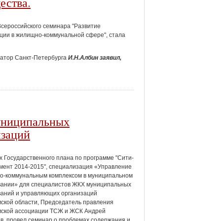
ества.
Всероссийского семинара "Развитие
ации в жилищно-коммунальной сфере", стала
натор Санкт-Петербурга
И.Н.Албин заявил,
униципальных
изаций
х Государственного плана по программе "Сити-
ент 2014-2015", специализация «Управление
о-коммунальным комплексом в муниципальном
вании» для специалистов ЖКХ муниципальных
аний и управляющих организаций
ской области, Председатель правления
мской ассоциации ТСЖ и ЖСК Андрей
в, провел семинар о проблемах содержания и