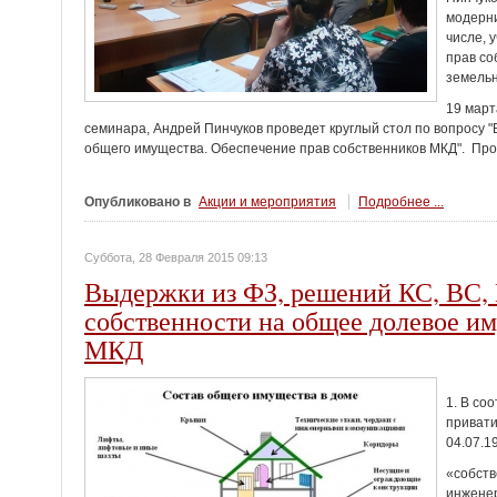
модерни
числе, 
прав со
земельн
19 март
семинара, Андрей Пинчуков проведет круглый стол по вопросу
общего имущества. Обеспечение прав собственников МКД". Про
Опубликовано в
Акции и мероприятия
Подробнее ...
Суббота, 28 Февраля 2015 09:13
Выдержки из ФЗ, решений КС, ВС,
собственности на общее долевое и
МКД
1. В со
приват
04.07.1
«собств
инженер