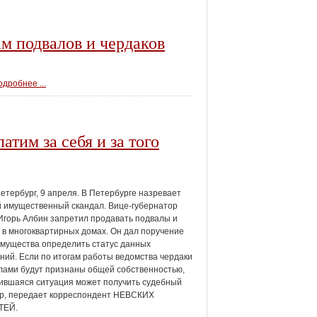
м подвалов и чердаков
дробнее ...
тим за себя и за того
етербург, 9 апреля. В Петербурге назревает
 имущественный скандал. Вице-губернатор
Игорь Албин запретил продавать подвалы и
 в многоквартирных домах. Он дал поручение
мущества определить статус данных
ий. Если по итогам работы ведомства чердаки
лами будут признаны общей собственностью,
ившаяся ситуация может получить судебный
ер, передает корреспондент НЕВСКИХ
ТЕЙ.