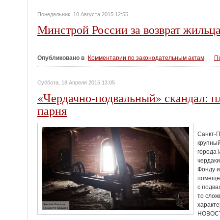
Понедельник, 10 Августа 2015 12:55
Минстрой России за возврат жильца
Опубликовано в
Комментарии по законодательным актам
По
Суббота, 18 Апреля 2015 13:05
«Чердачно-подвальный» скандал: пла
парня
Санкт-П
крупный
города 
чердаки
Фонду и
помещен
с подва
то слож
характ
НОВОС