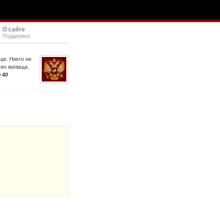
О сайте
Поддержка
ще. Никто не
шен жилища.
 40