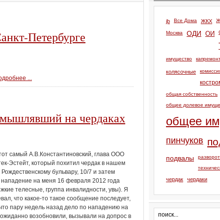
Все Дома
Ж
jb
ЖКХ
Санкт-Петербурге
Москва
ОДИ
ОИ
имущество
капремон
комисси
колясочные
дробнее ...
костро
общая собственность
общее долевое имуще
омышлявший на чердаках
общее им
пинчуков
по
 тот самый А.В.Константиновский, глава ООО
подвалы
разворо
ек-Эстейт, который похитил чердак в нашем
техничес
 Рождественскому бульвару, 10/7 и затем
чердак
чердаки
 нападение на меня 16 февраля 2012 года
яжкие телесные, группа инвалидности, увы). Я
вал, что какое-то такое сообщение последует,
что пару недель назад дело по нападению на
ожиданно возобновили, вызывали на допрос в