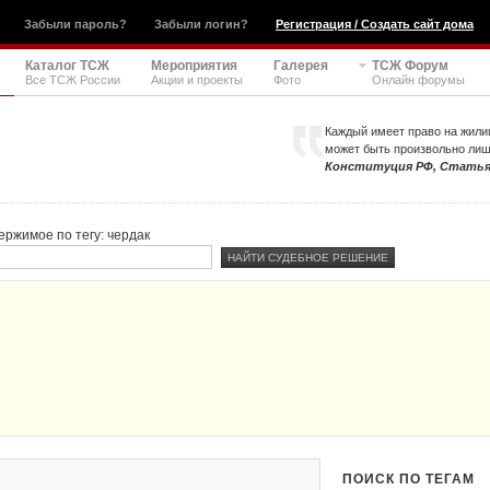
Забыли пароль?
Забыли логин?
Регистрация / Создать сайт дома
Каталог ТСЖ
Мероприятия
Галерея
ТСЖ Форум
Все ТСЖ России
Акции и проекты
Фото
Онлайн форумы
Каждый имеет право на жили
может быть произвольно ли
Конституция РФ, Статья
ержимое по тегу: чердак
ПОИСК ПО ТЕГАМ