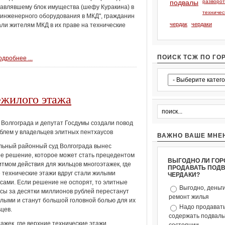
подвалы
разворо
лавлявшему блок имущества (шефу Куракина) в
техничес
 инженерного оборудования в МКД", гражданин
чердак
чердаки
ли жителям МКД в их праве на технические
ПОИСК ТСЖ ПО ГО
дробнее ...
ежилого этажа
 Волгограда и депутат Госдумы создали повод
блем у владельцев элитных пентхаусов
ВАЖНО ВАШЕ МНЕ
ьный районный суд Волгограда вынес
е решение, которое может стать прецедентом
ВЫГОДНО ЛИ ГОР
итмом действия для жильцов многоэтажек, где
ПРОДАВАТЬ ПОД
 технические этажи вдруг стали жилыми
ЧЕРДАКИ?
сами. Если решение не оспорят, то элитные
Выгодно, деньг
сы за десятки миллионов рублей перестанут
ремонт жилья
лыми и станут большой головной болью для их
Надо продавать
цев.
содержать подвалы 
ажек, где верхние технические этажи