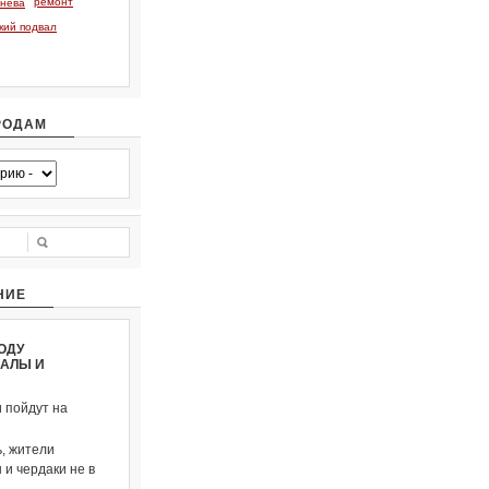
ремонт
тнева
кий подвал
РОДАМ
НИЕ
ОДУ
ВАЛЫ И
и пойдут на
, жители
и чердаки не в