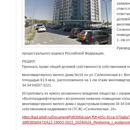
заявлен
ответст
ответчи
долевои
многокв
Селенги
помещен
1- ом э
Руковод
процессуального кодекса Российской Федерации,
РЕШИЛ:
Признать право общей долевой собственности собственников 
многоквартирного жилого дома No16 по ул. Селенгинская в г. В
площадью 81,9 кв.м., расположенное на 1-ом этаже многокварт
34:34:04007:3221.
Истребовать из чужого незаконного владения общества с огран
«Волгограднефтепроект» встроенное нежилое помещение площад
многоквартирного жилого дома с кадастровым номером 34:34:04
собственников недвижимости (ТСЖ) «Селенгинская, 16».
https://kad.arbitr.ru/Document/Pdf/306dcaa4-f5ff-405c-81ca-070a
38f9385b0472/A12-19003-2023_20240524_Reshenija_i_postanovl