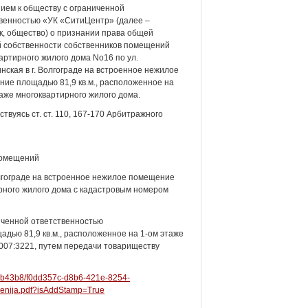
ием к обществу с ограниченной
венностью «УК «СитиЦентр» (далее –
к, общество) о признании права общей
̆ собственности собственников помещений
артирного жилого дома No16 по ул.
нская в г. Волгограде на встроенное нежилое
ие площадью 81,9 кв.м., расположенное на
таже многоквартирного жилого дома.
ствуясь ст. ст. 110, 167-170 Арбитражного
помещений
олгограде на встроенное нежилое помещение
ирного жилого дома с кадастровым номером
иченной ответственностью
ью 81,9 кв.м., расположенное на 1-ом этаже
007:3221, путем передачи товариществу
8a7b43b8/f0dd357c-d8b6-421e-8254-
enija.pdf?isAddStamp=True