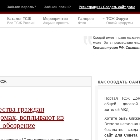
Забыли пароль?
Забыли логин?
Регистрация / Создать сайт дома
Каталог ТСЖ
Мероприятия
Галерея
ТСЖ Форум
Все ТСЖ России
Акции и проекты
Фото
Онлайн форумы
Каждый имеет право на жили
может быть произвольно ли
Конституция РФ, Статья
ТСЖ
КАК СОЗДАТЬ САЙ
Портал ТСЖ Дом.
общей долевой 
ества граждан
жителей МКД.
омах, всплывают из
Хотите быть ближе
 обозрение
Всего за несколько
бесплатно созда
сайт для Совета