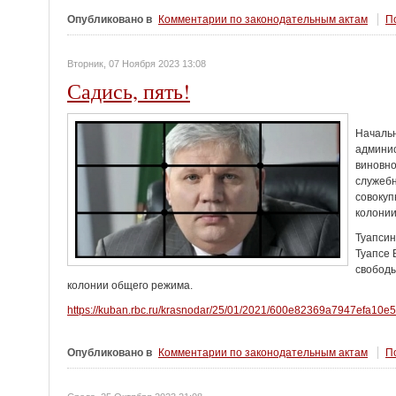
Опубликовано в
Комментарии по законодательным актам
По
Вторник, 07 Ноября 2023 13:08
Садись, пять!
Началь
админис
виновн
служебн
совокуп
колонии
Туапсин
Туапсе 
свободы
колонии общего режима.
https://kuban.rbc.ru/krasnodar/25/01/2021/600e82369a7947efa10e
Опубликовано в
Комментарии по законодательным актам
По