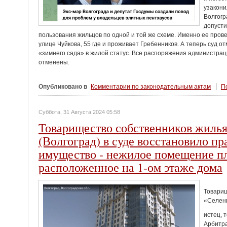
узакони
Волгогр
допусти
пользования жильцов по одной и той же схеме. Именно ее прове
улице Чуйкова, 55 где и проживает Гребенников. А теперь суд 
«зимнего сада» в жилой статус. Все распоряжения администрац
отменены.
Опубликовано в
Комментарии по законодательным актам
По
Суббота, 31 Августа 2024 05:58
Товарищество собственников жилья
(Волгоград) в суде восстановило п
имущество - нежилое помещение пл
расположенное на 1-ом этаже дома
Товарищ
«Селенг
истец, 
Арбитра