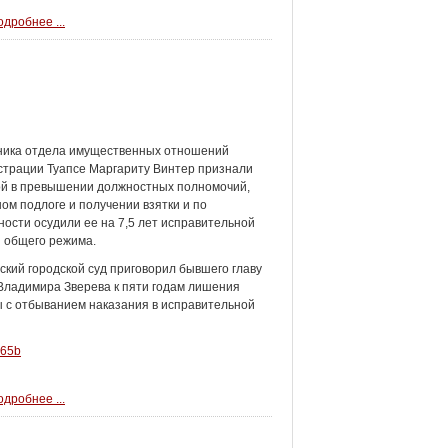
дробнее ...
ника отдела имущественных отношений
трации Туапсе Маргариту Винтер признали
ой в превышении должностных полномочий,
ом подлоге и получении взятки и по
ности осудили ее на 7,5 лет исправительной
 общего режима.
ский городской суд приговорил бывшего главу
Владимира Зверева к пяти годам лишения
 с отбыванием наказания в исправительной
565b
дробнее ...