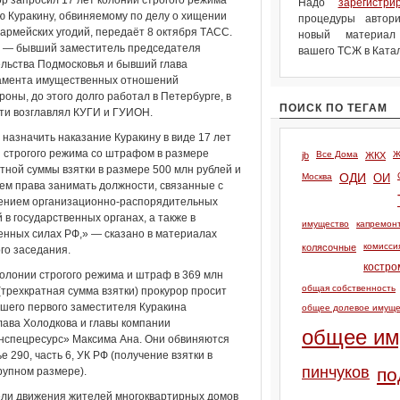
р запросил 17 лет колонии строгого режима
Надо
зарегистри
 Куракину, обвиняемому по делу о хищении
процедуры автори
 армейских угодий, передаёт 8 октября ТАСС.
новый материа
н — бывший заместитель председателя
вашего ТСЖ в Катал
льства Подмосковья и бывший глава
амента имущественных отношений
оны, до этого долго работал в Петербурге, в
ПОИСК ПО ТЕГАМ
ти возглавлял КУГИ и ГУИОН.
назначить наказание Куракину в виде 17 лет
 строгого режима со штрафом в размере
Все Дома
Ж
jb
ЖКХ
тной суммы взятки в размере 500 млн рублей и
Москва
ОДИ
ОИ
м права занимать должности, связанные с
ением организационно-распорядительных
 в государственных органах, а также в
имущество
капремон
нных силах РФ,» — сказано в материалах
комисси
колясочные
го заседания.
костро
колонии строгого режима и штраф в 369 млн
общая собственность
(трехкратная сумма взятки) прокурор просит
шего первого заместителя Куракина
общее долевое имуще
ава Холодкова и главы компании
общее им
нспецресурс» Максима Ана. Они обвиняются
ье 290, часть 6, УК РФ (получение взятки в
пинчуков
по
рупном размере).
тели движения жителей многоквартирных домов