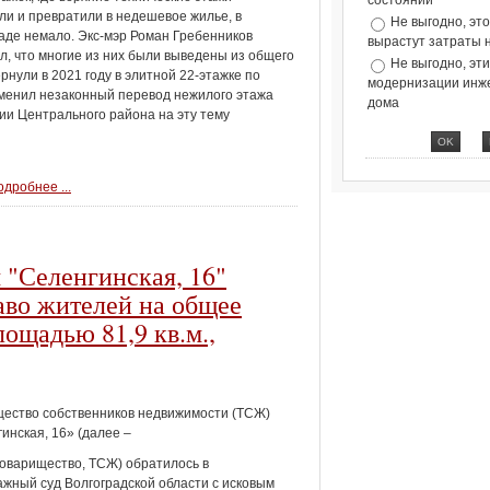
состоянии
ли и превратили в недешевое жилье, в
Не выгодно, эт
аде немало. Экс-мэр Роман Гребенников
вырастут затраты 
л, что многие из них были выведены из общего
Не выгодно, эт
рнули в 2021 году в элитной 22-этажке по
модернизации инж
отменил незаконный перевод нежилого этажа
дома
ии Центрального района на эту тему
дробнее ...
 "Селенгинская, 16"
раво жителей на общее
ощадью 81,9 кв.м.,
ество собственников недвижимости (ТСЖ)
инская, 16» (далее –
товарищество, ТСЖ) обратилось в
жный суд Волгоградской области с исковым