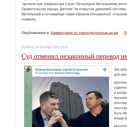
вручили зам. губернатора Санкт-Петербурга Метельскому, возг
Правительстве города, Диплом "За открытие движимой системы
Метельский и сотоварищи таким образом (письменно!) отказыва
подвалы.
Опубликовано в
Комментарии по законодательным актам
По
Суббота, 05 Октября 2024 23:02
Суд отменил незаконный перевод н
Экс-мэр
для про
Централ
судебно
и алгор
верхние
пентхау
пентхау
быть жи
владель
Многоэт