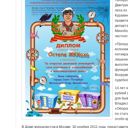
Прокуро
Дмитрию
леса из
Кураки
правите
департ
Минобор
частнос
«Прошу 
колонии
пятикра
лишение
выполн
функций
Вооруже
судебно
14 лет 
рублей 
для быв
Владисл
«Оборо
по стат
особо к
В Доме журналистов в Москве, 30 ноября 2011 года, представи