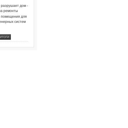
о разрушает дом -
на ремонты
и помещения для
енерных систем