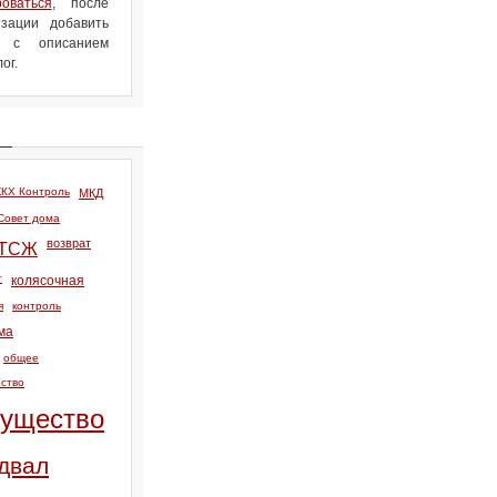
роваться
, после
зации добавить
л с описанием
ог.
КХ Контроль
МКД
Совет дома
возврат
ТСЖ
т
колясочная
я
контроль
ма
общее
ство
ущество
двал