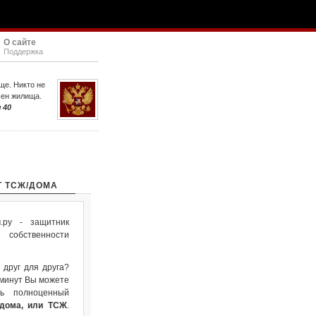
О сайте
Поддержка
ще. Никто не
шен жилища.
 40
Т ТСЖ/ДОМА
ру - защитник
собственности
 друг для друга?
 минут Вы можете
ть полноценный
 дома, или ТСЖ
.