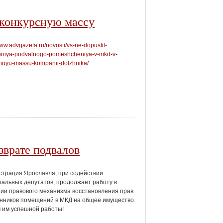
 конкурсную массу
www.advgazeta.ru/novosti/vs-ne-dopustil-
eniya-podvalnogo-pomeshcheniya-v-mkd-v-
nuyu-massu-kompanii-dolzhnika/
зврате подвалов
трация Ярославля, при содействии
альных депутатов, продолжает работу в
ии правового механизма восстановления прав
нников помещений в МКД на общее имущество.
 им успешной работы!