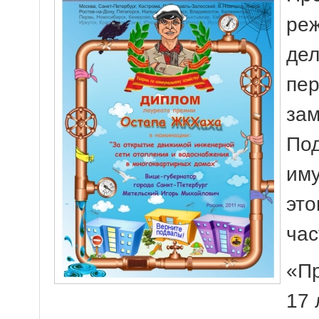
реж
дел
пер
зам
Под
им
это
час
«Пр
17 