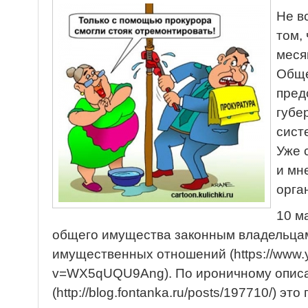
Не в
том,
меся
Обще
пред
губе
сист
Уже 
и мн
орга
10 м
общего имущества законным владельца
имущественных отношений (https://www.
v=WX5qUQU9Ang). По ироничному описа
(http://blog.fontanka.ru/posts/197710/) эт