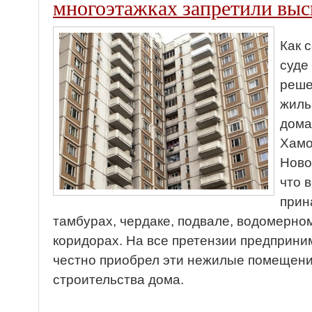
многоэтажках запретили выс
Как 
суде
реше
жиль
дома
Хамо
Ново
что в
прин
тамбурах, чердаке, подвале, водомерно
коридорах. На все претензии предприним
честно приобрел эти нежилые помещен
строительства дома.