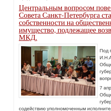
Центральным вопросом пове
Совета Санкт-Петербурга ста
собственности на обществен
имущество, подлежащее возв
МКД.
Под 
И.Н.
Обще
губе
вопр
7 ап
Обще
губе
содействию уполномоченным исполните