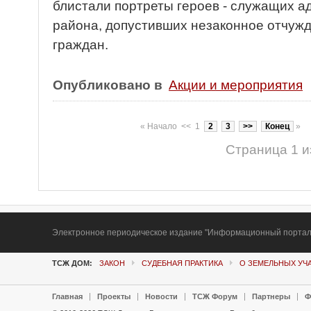
блистали портреты героев - служащих а
района, допустивших незаконное отчуж
граждан.
Опубликовано в
Акции и мероприятия
«
Начало
<<
1
2
3
>>
Конец
»
Страница 1 и
Электронное периодическое издание "Информационный портал Т
ТСЖ ДОМ:
ЗАКОН
СУДЕБНАЯ ПРАКТИКА
О ЗЕМЕЛЬНЫХ УЧ
Главная
Проекты
Новости
ТСЖ Форум
Партнеры
Ф