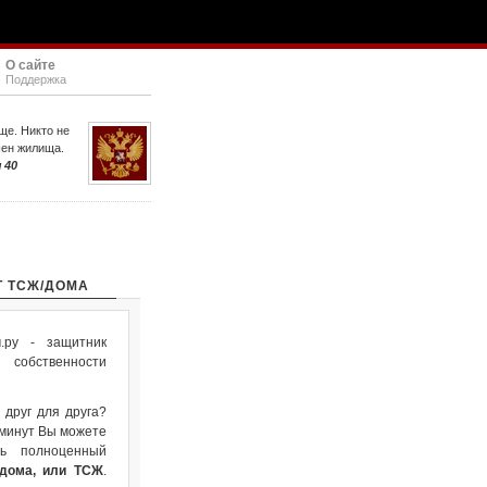
О сайте
Поддержка
ще. Никто не
шен жилища.
 40
Т ТСЖ/ДОМА
ру - защитник
собственности
 друг для друга?
 минут Вы можете
ть полноценный
 дома, или ТСЖ
.