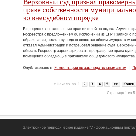
Верховный суд признал правомерны
праве собственности муниципально
во внесудебном порядке
В процессе восстановления прав жителей на подвал Администр
Росреестра с предложением об исключении из ЕГРН записи о п
образования, поскольку подвал является общим имуществом со
отказал Администрации и потребовал решение суда. Верховный
обязать Росреестр зарегистрировать прекращение права муни
помещения обладающие признаками общедомового имущества.
Опубликовано в
Комментарии по законодательным актам
По
«
Начало
<<
1
2
3
4
5
>>
Конец
Страница 1 из 5
Электронное периодическое издание "Информационный портал Т