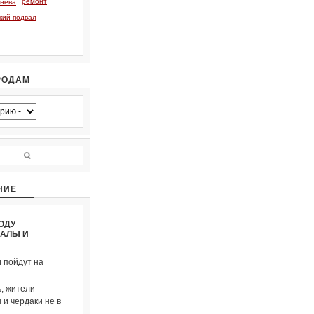
ремонт
тнева
кий подвал
РОДАМ
НИЕ
ОДУ
ВАЛЫ И
и пойдут на
, жители
и чердаки не в