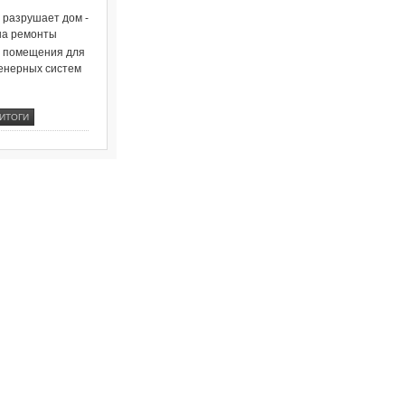
о разрушает дом -
на ремонты
и помещения для
енерных систем