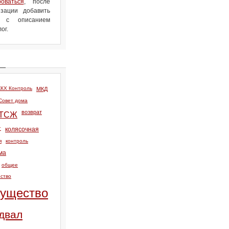
роваться
, после
зации добавить
л с описанием
ог.
КХ Контроль
МКД
Совет дома
возврат
ТСЖ
т
колясочная
я
контроль
ма
общее
ство
ущество
двал