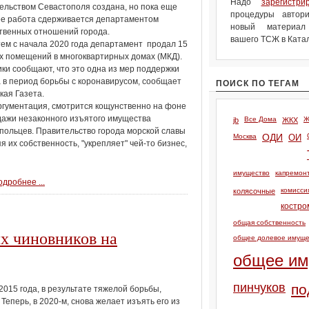
Надо
зарегистри
льством Севастополя создана, но пока еще
процедуры автори
ее работа сдерживается департаментом
новый материа
твенных отношений города.
вашего ТСЖ в Катал
ем с начала 2020 года департамент продал 15
 помещений в многоквартирных домах (МКД).
ки сообщают, что это одна из мер поддержки
 в период борьбы с коронавирусом, сообщает
ПОИСК ПО ТЕГАМ
кая Газета.
ргументация, смотрится кощунственно на фоне
ажи незаконного изъятого имущества
Все Дома
Ж
jb
ЖКХ
польцев. Правительство города морской славы
Москва
ОДИ
ОИ
я их собственность, "укрепляет" чей-то бизнес,
имущество
капремон
дробнее ...
комисси
колясочные
костро
общая собственность
их чиновников на
общее долевое имуще
общее им
пинчуков
по
015 года, в результате тяжелой борьбы,
перь, в 2020-м, снова желает изъять его из