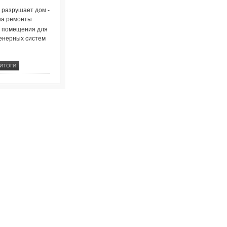
о разрушает дом -
на ремонты
и помещения для
енерных систем