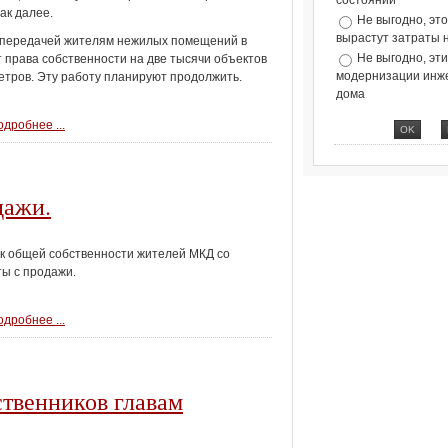
состоянии
ак далее.
Не выгодно, эт
вырастут затраты 
 передачей жителям нежилых помещений в
Не выгодно, эт
т права собственности на две тысячи объектов
модернизации инж
тров. Эту работу планируют продолжить.
дома
дробнее ...
дажи.
к общей собственности жителей МКД со
ты с продажи.
дробнее ...
твенников главам