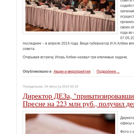
совета 
содейс
органам
осущест
органи
своих о
года во
07.05.2
последнее – в апреле 2014 года. Вице-губернатор И.Н.Албин в
совета.
Открывая встречу, Игорь Албин назвал три ключевые задачи,
Опубликовано в
Акции и мероприятия
Подробнее ...
Понедельник, 04 Августа 2014 00:19
Директор ДЕЗа, "приватизировавши
Пресне на 223 млн руб., получил де
Директо
офисы н
Фото с 