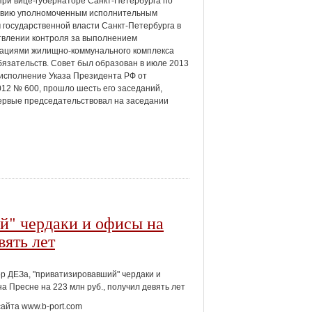
при вице-губернаторе Санкт-Петербурга по
твию уполномоченным исполнительным
 государственной власти Санкт-Петербурга в
влении контроля за выполнением
зациями жилищно-коммунального комплекса
бязательств. Совет был образован в июле 2013
 исполнение Указа Президента РФ от
012 № 600, прошло шесть его заседаний,
первые председательствовал на заседании
й" чердаки и офисы на
вять лет
р ДЕЗа, "приватизировавший" чердаки и
а Пресне на 223 млн руб., получил девять лет
сайта www.b-port.com