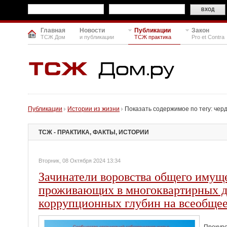
Главная
Новости
Публикации
Закон
ТСЖ Дом
и публикации
ТСЖ практика
Pro et Contra
Публикации
Истории из жизни
Показать содержимое по тегу: чер
ТСЖ - ПРАКТИКА, ФАКТЫ, ИСТОРИИ
Вторник, 08 Октября 2024 13:34
Зачинатели воровства общего имущ
проживающих в многоквартирных д
коррупционных глубин на всеобщее