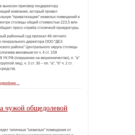
е вынесен приговор гендиректору
ющей компании, который провел
альную "приватизацию" нежилых помещений в
ентре столицы общей стоимостью 223,5 млн
ообщает пресс-служба столичной прокуратуры.
ый районный суд признал 48-летнего
 генерального директора ООО "ДЕЗ
ского района" Центрального округа столицы
лгачева виновным по ч. 4 ст. 159
159 УК РФ (покушение на мошенничество), п. "а"
пой лиц), ч. 3 ст. 30 – пп. "а", "б" ч. 2 ст.
средств).
дробнее ...
на чужой общедолевой
лядят типичные "нежилые" помещения от