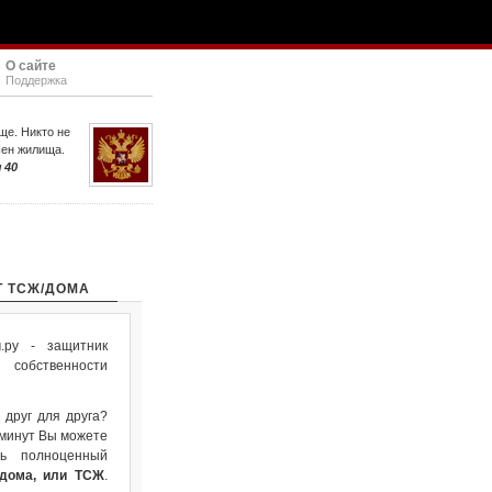
О сайте
Поддержка
ще. Никто не
шен жилища.
 40
Т ТСЖ/ДОМА
ру - защитник
собственности
 друг для друга?
 минут Вы можете
ть полноценный
 дома, или ТСЖ
.