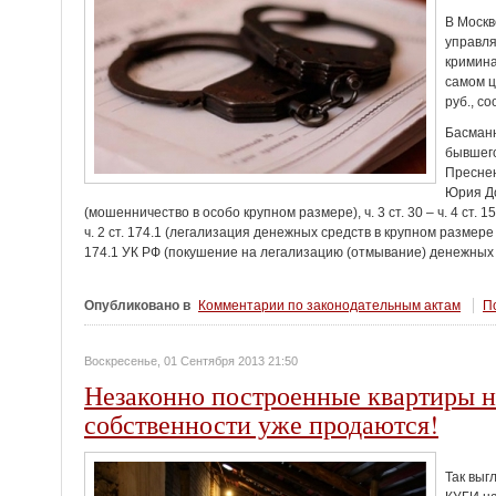
В Москв
управля
кримин
самом ц
руб., с
Басманн
бывшего
Преснен
Юрия До
(мошенничество в особо крупном размере), ч. 3 ст. 30 – ч. 4 ст. 
ч. 2 ст. 174.1 (легализация денежных средств в крупном размере груп
174.1 УК РФ (покушение на легализацию (отмывание) денежных 
Опубликовано в
Комментарии по законодательным актам
По
Воскресенье, 01 Сентября 2013 21:50
Незаконно построенные квартиры 
собственности уже продаются!
Так выг