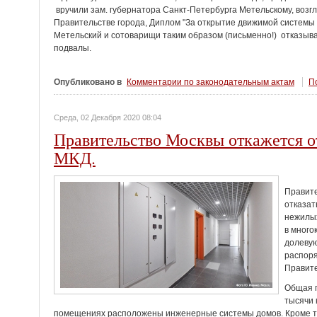
вручили зам. губернатора Санкт-Петербурга Метельскому, возг
Правительстве города, Диплом "За открытие движимой системы
Метельский и сотоварищи таким образом (письменно!) отказыва
подвалы.
Опубликовано в
Комментарии по законодательным актам
По
Среда, 02 Декабря 2020 08:04
Правительство Москвы откажется от
МКД.
Правите
отказат
нежилых
в много
долевую
распор
Правите
Общая 
тысячи 
помещениях расположены инженерные системы домов. Кроме тог