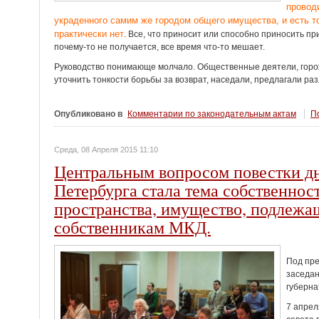
провод
украденного самим же городом общего имущества, и есть т
практически нет
. Все, что приносит или способно приносить 
почему-то не получается, все время что-то мешает.
Руководство понимающе молчало. Общественные деятели, горож
уточнить тонкости борьбы за возврат, наседали, предлагали ра
Опубликовано в
Комментарии по законодательным актам
По
Среда, 08 Апреля 2015 11:10
Центральным вопросом повестки дн
Петербурга стала тема собственнос
пространства, имущество, подлежащ
собственникам МКД.
Под пре
заседан
губерна
7 апрел