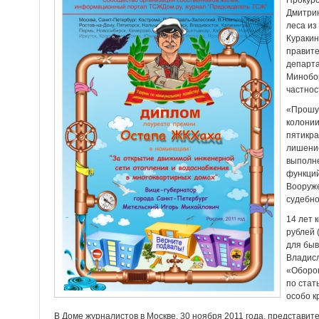
Прокуро
Дмитрию
леса из
Кураки
правите
департ
Минобор
частнос
«Прошу 
колонии
пятикра
лишение
выполн
функций
Вооруже
судебно
14 лет 
рублей 
для быв
Владисл
«Оборо
по стат
особо к
В Доме журналистов в Москве, 30 ноября 2011 года, представи