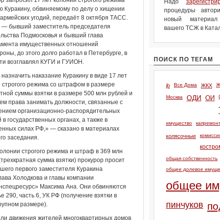
р запросил 17 лет колонии строгого режима
Надо
зарегистри
 Куракину, обвиняемому по делу о хищении
процедуры автори
 армейских угодий, передаёт 8 октября ТАСС.
новый материа
н — бывший заместитель председателя
вашего ТСЖ в Катал
льства Подмосковья и бывший глава
амента имущественных отношений
оны, до этого долго работал в Петербурге, в
ПОИСК ПО ТЕГАМ
ти возглавлял КУГИ и ГУИОН.
назначить наказание Куракину в виде 17 лет
 строгого режима со штрафом в размере
Все Дома
Ж
jb
ЖКХ
тной суммы взятки в размере 500 млн рублей и
Москва
ОДИ
ОИ
м права занимать должности, связанные с
ением организационно-распорядительных
 в государственных органах, а также в
имущество
капремон
нных силах РФ,» — сказано в материалах
комисси
колясочные
го заседания.
костро
колонии строгого режима и штраф в 369 млн
общая собственность
(трехкратная сумма взятки) прокурор просит
шего первого заместителя Куракина
общее долевое имуще
ава Холодкова и главы компании
общее им
нспецресурс» Максима Ана. Они обвиняются
ье 290, часть 6, УК РФ (получение взятки в
пинчуков
по
рупном размере).
тели движения жителей многоквартирных домов