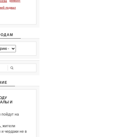
ремонт
тнева
кий подвал
РОДАМ
НИЕ
ОДУ
ВАЛЫ И
и пойдут на
, жители
и чердаки не в