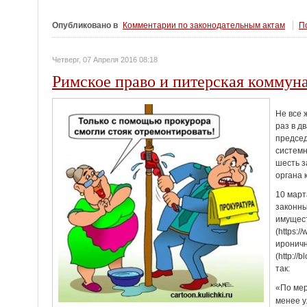
Опубликовано в
Комментарии по законодательным актам
По
Четверг, 07 Апреля 2016 08:18
Римское право и питерская коммун
Не все 
раз в д
председ
систем
шесть з
органа 
10 март
законны
имущес
(https:
ироничн
(http://
так:
«По мер
менее у