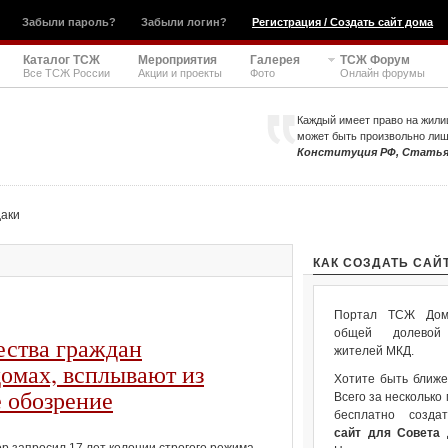
Забыли пароль?
Забыли логин?
Регистрация / Создать сайт дома
Каталог ТСЖ
Мероприятия
Галерея
ТСЖ Форум
Все ТСЖ России
Акции и проекты
Фото
Онлайн форумы
Каждый имеет право на жили
может быть произвольно ли
Конституция РФ, Статья
даки
КАК СОЗДАТЬ САЙ
Портал ТСЖ Дом.
общей долевой 
ества граждан
жителей МКД.
омах, всплывают из
Хотите быть ближе
 обозрение
Всего за несколько
бесплатно созда
сайт для Совета