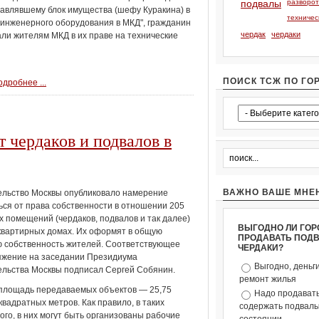
подвалы
разворо
лавлявшему блок имущества (шефу Куракина) в
техничес
 инженерного оборудования в МКД", гражданин
чердак
чердаки
ли жителям МКД в их праве на технические
ПОИСК ТСЖ ПО ГО
дробнее ...
 чердаков и подвалов в
ВАЖНО ВАШЕ МНЕ
льство Москвы опубликовало намерение
ься от права собственности в отношении 205
 помещений (чердаков, подвалов и так далее)
ВЫГОДНО ЛИ ГОР
квартирных домах. Их оформят в общую
ПРОДАВАТЬ ПОД
 собственность жителей. Соответствующее
ЧЕРДАКИ?
яжение на заседании Президиума
Выгодно, деньг
льства Москвы подписал Сергей Собянин.
ремонт жилья
площадь передаваемых объектов — 25,75
Надо продавать
квадратных метров. Как правило, в таких
содержать подвалы 
о, в них могут быть организованы рабочие