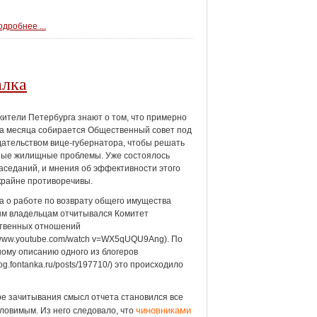
дробнее ...
алка
жители Петербурга знают о том, что примерно
ва месяца собирается Общественный совет под
ательством вице-губернатора, чтобы решать
ные жилищные проблемы. Уже состоялось
аседаний, и мнения об эффективности этого
крайне противоречивы.
а о работе по возврату общего имущества
м владельцам отчитывался Комитет
твенных отношений
//www.youtube.com/watch v=WX5qUQU9Ang). По
ому описанию одного из блогеров
blog.fontanka.ru/posts/197710/) это происходило
е зачитывания смысл отчета становился все
чиновниками
ловимым. Из него следовало, что