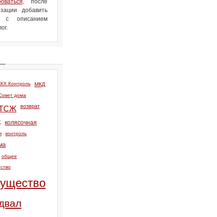
роваться
, после
зации добавить
л с описанием
ог.
КХ Контроль
МКД
Совет дома
возврат
ТСЖ
т
колясочная
я
контроль
ма
общее
ство
ущество
двал