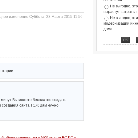
состоянии
Не выгодно, эт
вырастут затраты 
днее изменение Суббота, 28 Марта 2015 11:56
Не выгодно, эт
модернизации инж
дома
ентарии
о минут Вы можете бесплатно создать
ля создания сайта ТСЖ Вам нужно
об общем имуществе в МКД указал ВС РФ в