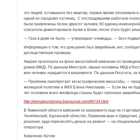
что людей, оставшихся без квартир, первое время обогревали в
одной из городских гостиниц. С пострадавшими работали псих
были привлечены более двухсот человек, 60 единиц инженерной
спасатели демонтировали балки и блоки, после этого будет реш
— Газа в доме не было, — утверждают очевидцы. — Зато подвал
Информации о том, что дом ранее был аварийным, нет, сообщи
доследственную проверку.
Авария произошла на фоне масштабной кампании по проведени
домов (МКД). По данным Минстроя, свыше половины МКД в Росси
млн человек, нуждаются в капремонте. По данным Росстата, за п
— Проблема приобретает катастрофические масштабы, — пред
жилищной политике и ЖКХ Елена Николаева. — Если мы не буде
лет половина всего жилфонда страны будет признано аварийны
http://elenaleonidovna.livejournal.com/89734.html
В Тюменской области кампания по капремонту еще не стартовал
Челябинской, Курганской областях, Пермском крае и Удмуртии).
решение, куда перечислять деньги на ремонт — на специальный 
оператора.
Коваленко Артем