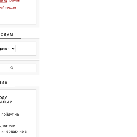
ремонт
тнева
кий подвал
РОДАМ
НИЕ
ОДУ
ВАЛЫ И
и пойдут на
, жители
и чердаки не в