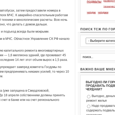
подвалы
разворо
техничес
 автобусах, затем предоставили номера в
чердак
чердаки
ологи МЧС. К аварийно-спасательным работам
 техники и кинологические расчеты. Всю ночь
ено, что делать с домом дальше.
ПОИСК ТСЖ ПО ГО
 и подъезд всегда были мокрыми.
ли в МЧС. Областное Управление СК РФ начало
ю капитального ремонта многоквартирных
и — 1,6 миллиона зданий, где проживает 45
оследние 14 лет этот объем вырос в 1,5 раза.
упреждает зампред комитета Госдумы по
ВАЖНО ВАШЕ МНЕ
м предпринимать никаких усилий, то через 10
м.
ВЫГОДНО ЛИ ГОР
ПРОДАВАТЬ ПОД
ЧЕРДАКИ?
а (уже запущена в Свердловской,
 До 18 апреля собственники должны принять
Выгодно, деньг
счет в банке или на счет регионального
ремонт жилья
Надо продавать
содержать подвалы 