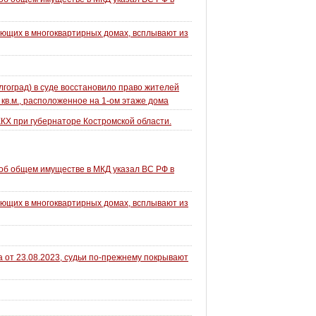
ющих в многоквартирных домах, всплывают из
лгоград) в суде восстановило право жителей
в.м., расположенное на 1-ом этаже дома
ЖКХ при губернаторе Костромской области.
об общем имуществе в МКД указал ВС РФ в
ющих в многоквартирных домах, всплывают из
 от 23.08.2023, судьи по-прежнему покрывают