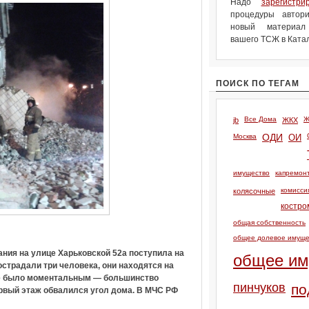
Надо
зарегистри
процедуры автори
новый материа
вашего ТСЖ в Катал
ПОИСК ПО ТЕГАМ
Все Дома
Ж
jb
ЖКХ
Москва
ОДИ
ОИ
имущество
капремон
комисси
колясочные
костро
общая собственность
общее долевое имуще
ния на улице Харьковской 52а поступила на
общее им
острадали три человека, они находятся на
не было моментальным — большинство
пинчуков
по
первый этаж обвалился угол дома. В МЧС РФ