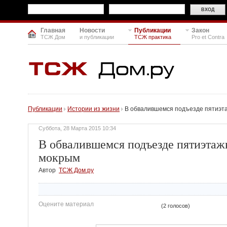
Главная
Новости
Публикации
Закон
ТСЖ Дом
и публикации
ТСЖ практика
Pro et Contra
Публикации
Истории из жизни
В обвалившемся подъезде пятиэта
Суббота, 28 Марта 2015 10:34
В обвалившемся подъезде пятиэтажк
мокрым
Автор
ТСЖ Дом.ру
Оцените материал
(2 голосов)