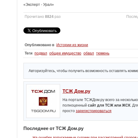
«Эксперт - Урал»
Прочитано
8824
раз
После
Опубликовано в
Истории из жизни
Теги
подвал
общее имущество
обвал
тюмень
Авторизуйтесь, чтобы получить возможность оставлять комм
ТСЖ Дом.ру
На портале ТСЖДом.ру всего за нескольк
полноценный
сайт для ТСЖ или ЖСК
. Д
просто
зарегистрироваться
Последнее от ТСЖ Дом.ру
На ошибки допускаемые судами при рассмотрений споров 