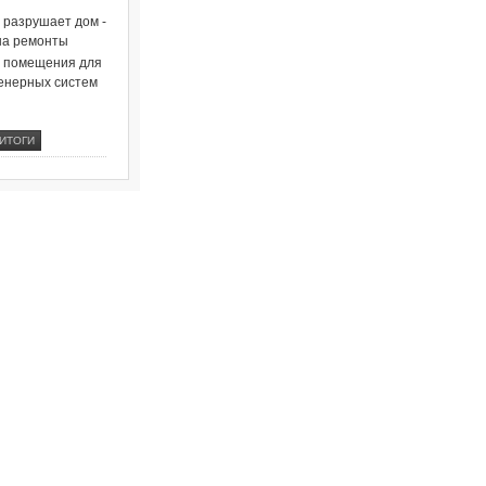
о разрушает дом -
на ремонты
и помещения для
енерных систем