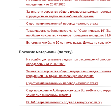
определении от 25.07.2025
Зачинатели воровства общего имущества граждан прожива
коррупционных глубин на всеобщее обозрение
Суд отменил незаконный перевод нежилого этажа
Товарищество собственников жилья "Селенгинская, 16" (Во
на общее имущество - нежилое помещение площадью 81,9 к
Вспомним, что было 10 лет тому назад. Доклад на совете 
Похожие материалы (по тегу)
На ошибки допускаемые судами при рассмотрений споров 
определении от 25.07.2025
Зачинатели воровства общего имущества граждан прожива
коррупционных глубин на всеобщее обозрение
Суд отменил незаконный перевод нежилого этажа
Судя по решению Арбитражного суда Волго-Вятского округа
замшелые чиновничьи штампы
ВС РФ запретил включить подвал в конкурсную массу