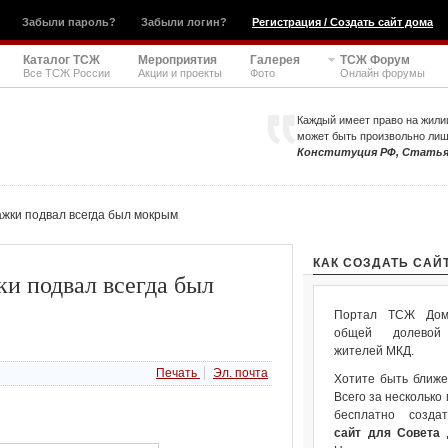
Забыли пароль?
Забыли логин?
Регистрация / Создать сайт дома
Каталог ТСЖ
Мероприятия
Галерея
ТСЖ Форум
Все ТСЖ России
Акции и проекты
Фото
Онлайн форумы
Каждый имеет право на жили
может быть произвольно ли
Конституция РФ, Статья
жки подвал всегда был мокрым
КАК СОЗДАТЬ САЙ
и подвал всегда был
Портал ТСЖ Дом.
общей долевой 
жителей МКД.
Печать
Эл. почта
Хотите быть ближе
Всего за несколько
бесплатно созда
сайт для Совета