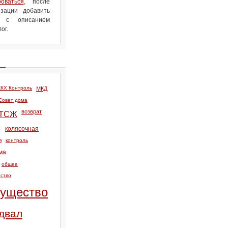
роваться
, после
зации добавить
л с описанием
ог.
КХ Контроль
МКД
Совет дома
возврат
ТСЖ
т
колясочная
я
контроль
ма
общее
ство
ущество
двал