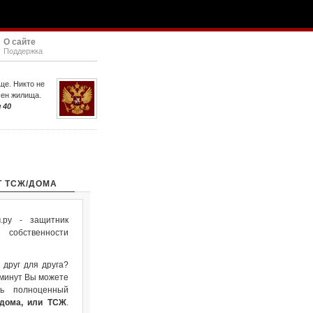
О сайте
Поддержка
ще. Никто не
шен жилища.
 40
Т ТСЖ/ДОМА
ру - защитник
собственности
 друг для друга?
 минут Вы можете
ть полноценный
 дома, или ТСЖ
.